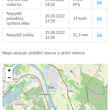
vzduchu
18:30
hPa
Nejvyšší
20.03.2022
průměrná
24 km/h
13:29
rychlost větru
25.06.2022
Nejvyšší srážky
31.3 mm
13:30
Mapa ukazuje umístění stanice a okolní stanice.
+
−