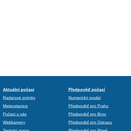
Aktuální počasí
Předpověď počasí
Radarové snímky
Numerický model
Meteostanice
Předpověď pro Prahu
Počasí u vás
Předpověď pro Brno
Webkamery
Předpověď pro Ostravu
Teplotní mapa
Předpověď pro Plzeň