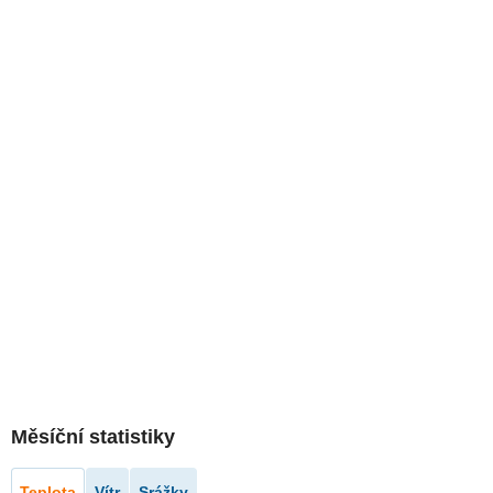
Měsíční statistiky
Teplota
Vítr
Srážky