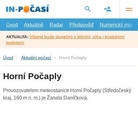
Přejít
na
hlavní
obsah
Úvod
Aktuálně
Radar
Předpověď
Numerický model
Víkend bude slunečný s letními, zítra i tropickými
AKTUALITA:
teplotami
Úvod
Aktuální počasí
Horní Počaply
Horní Počaply
Provozovatelem meteostanice Horní Počaply (Středočeský
kraj, 160 m n. m.) je Žaneta Daníčková.