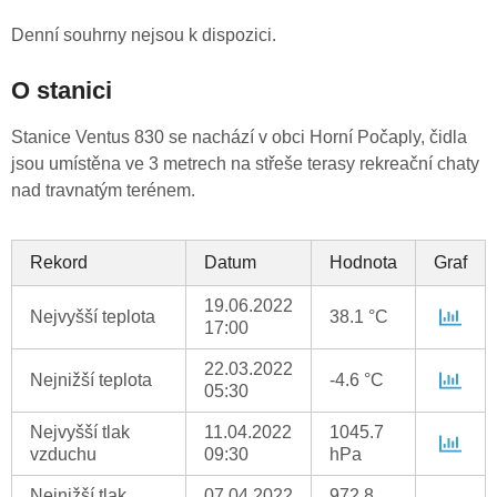
Denní souhrny nejsou k dispozici.
O stanici
Stanice Ventus 830 se nachází v obci Horní Počaply, čidla
jsou umístěna ve 3 metrech na střeše terasy rekreační chaty
nad travnatým terénem.
Rekord
Datum
Hodnota
Graf
19.06.2022
Nejvyšší teplota
38.1 °C
17:00
22.03.2022
Nejnižší teplota
-4.6 °C
05:30
Nejvyšší tlak
11.04.2022
1045.7
vzduchu
09:30
hPa
Nejnižší tlak
07.04.2022
972.8