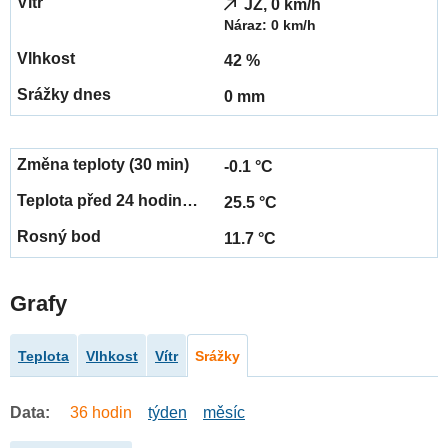
JZ, 0 km/h
Náraz: 0 km/h
42 %
0 mm
-0.1 °C
25.5 °C
11.7 °C
Grafy
Teplota
Vlhkost
Vítr
Srážky
Data:
36 hodin
týden
měsíc