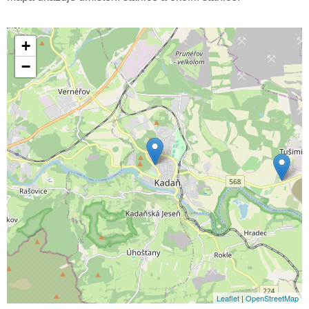
+
−
Leaflet
|
OpenStreetMap