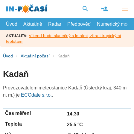
Přejít
na
hlavní
obsah
Úvod
Aktuálně
Radar
Předpověď
Numerický model
Víkend bude slunečný s letními, zítra i tropickými
AKTUALITA:
teplotami
Úvod
Aktuální počasí
Kadaň
Kadaň
Provozovatelem meteostanice Kadaň (Ústecký kraj, 340 m
n. m.) je
ECOdate s.r.o.
.
14:30
25.5 °C