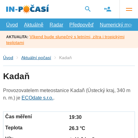
Přejít
na
hlavní
obsah
Úvod
Aktuálně
Radar
Předpověď
Numerický model
Víkend bude slunečný s letními, zítra i tropickými
AKTUALITA:
teplotami
Úvod
Aktuální počasí
Kadaň
Kadaň
Provozovatelem meteostanice Kadaň (Ústecký kraj, 340 m
n. m.) je
ECOdate s.r.o.
.
19:30
26.3 °C