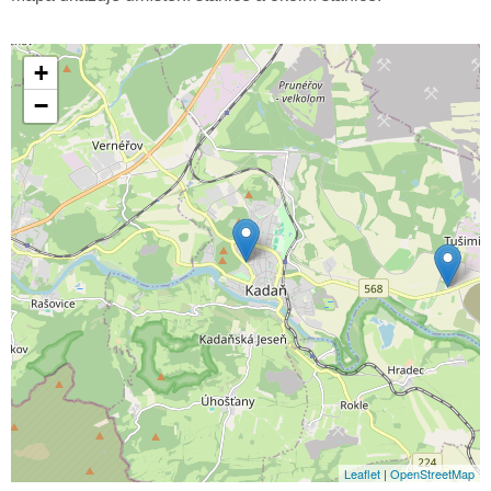
+
−
Leaflet
|
OpenStreetMap