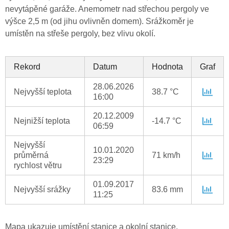
nevytápěné garáže. Anemometr nad střechou pergoly ve
výšce 2,5 m (od jihu ovlivněn domem). Srážkoměr je
umístěn na střeše pergoly, bez vlivu okolí.
Rekord
Datum
Hodnota
Graf
28.06.2026
Nejvyšší teplota
38.7 °C
16:00
20.12.2009
Nejnižší teplota
-14.7 °C
06:59
Nejvyšší
10.01.2020
průměrná
71 km/h
23:29
rychlost větru
01.09.2017
Nejvyšší srážky
83.6 mm
11:25
Mapa ukazuje umístění stanice a okolní stanice.