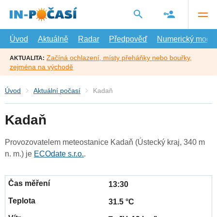
Přejít
na
hlavní
obsah
Úvod
Aktuálně
Radar
Předpověď
Numerický model
Začíná ochlazení, místy přeháňky nebo bouřky,
AKTUALITA:
zejména na východě
Úvod
Aktuální počasí
Kadaň
Kadaň
Provozovatelem meteostanice Kadaň (Ústecký kraj, 340 m
n. m.) je
ECOdate s.r.o.
.
13:30
31.5 °C