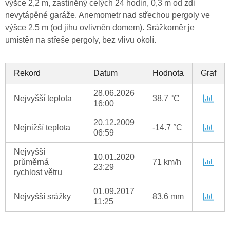
výšce 2,2 m, zastíněný celých 24 hodin, 0,3 m od zdi
nevytápěné garáže. Anemometr nad střechou pergoly ve
výšce 2,5 m (od jihu ovlivněn domem). Srážkoměr je
umístěn na střeše pergoly, bez vlivu okolí.
Rekord
Datum
Hodnota
Graf
28.06.2026
Nejvyšší teplota
38.7 °C
16:00
20.12.2009
Nejnižší teplota
-14.7 °C
06:59
Nejvyšší
10.01.2020
průměrná
71 km/h
23:29
rychlost větru
01.09.2017
Nejvyšší srážky
83.6 mm
11:25