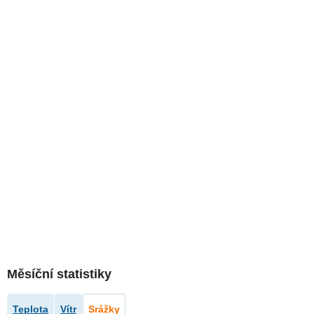
Měsíční statistiky
Teplota
Vítr
Srážky