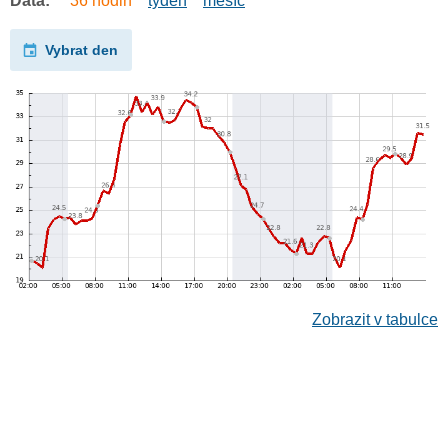
Data:
36 hodin
týden
měsíc
Vybrat den
Zobrazit v tabulce