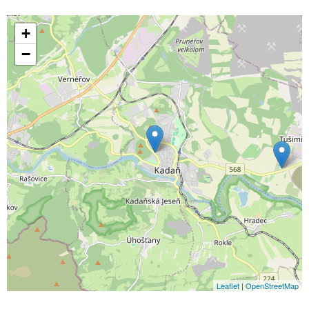
+
−
Leaflet
|
OpenStreetMap