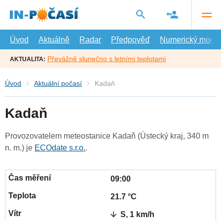
Přejít
na
hlavní
obsah
Úvod
Aktuálně
Radar
Předpověď
Numerický model
Převážně slunečno s letními teplotami
AKTUALITA:
Úvod
Aktuální počasí
Kadaň
Kadaň
Provozovatelem meteostanice Kadaň (Ústecký kraj, 340 m
n. m.) je
ECOdate s.r.o.
.
09:00
21.7 °C
S, 1 km/h