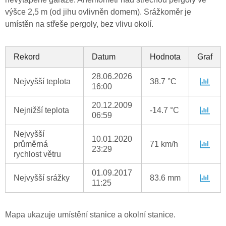
výšce 2,5 m (od jihu ovlivněn domem). Srážkoměr je
umístěn na střeše pergoly, bez vlivu okolí.
Rekord
Datum
Hodnota
Graf
28.06.2026
Nejvyšší teplota
38.7 °C
16:00
20.12.2009
Nejnižší teplota
-14.7 °C
06:59
Nejvyšší
10.01.2020
průměrná
71 km/h
23:29
rychlost větru
01.09.2017
Nejvyšší srážky
83.6 mm
11:25
Mapa ukazuje umístění stanice a okolní stanice.