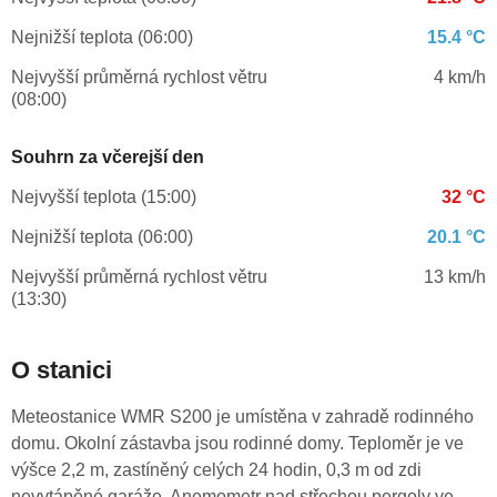
Nejnižší teplota (06:00)
15.4 °C
Nejvyšší průměrná rychlost větru
4 km/h
(08:00)
Souhrn za včerejší den
Nejvyšší teplota (15:00)
32 °C
Nejnižší teplota (06:00)
20.1 °C
Nejvyšší průměrná rychlost větru
13 km/h
(13:30)
O stanici
Meteostanice WMR S200 je umístěna v zahradě rodinného
domu. Okolní zástavba jsou rodinné domy. Teploměr je ve
výšce 2,2 m, zastíněný celých 24 hodin, 0,3 m od zdi
nevytápěné garáže. Anemometr nad střechou pergoly ve