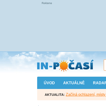
Přejít
na
hlavní
obsah
ÚVOD
AKTUÁLNĚ
RADA
Začíná ochlazení, míst
AKTUALITA: