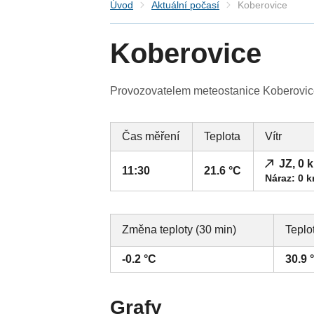
Úvod
Aktuální počasí
Koberovice
Koberovice
Provozovatelem meteostanice Koberovice 
Čas měření
Teplota
Vítr
JZ, 0 
11:30
21.6 °C
Náraz: 0 
Změna teploty (30 min)
Teplo
-0.2 °C
30.9 
Grafy