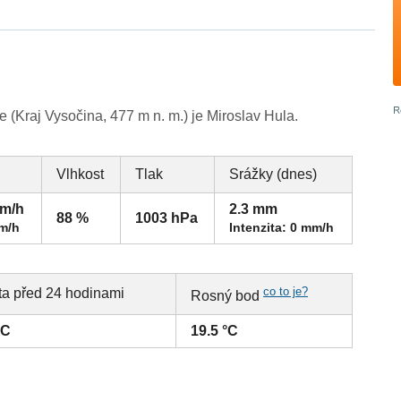
(Kraj Vysočina, 477 m n. m.) je Miroslav Hula.
Vlhkost
Tlak
Srážky (dnes)
km/h
2.3 mm
88 %
1003 hPa
km/h
Intenzita: 0 mm/h
co to je?
ta před 24 hodinami
Rosný bod
°C
19.5 °C