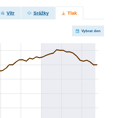
Vítr
Srážky
Tlak
Vybrat den