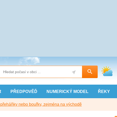
R
PŘEDPOVĚĎ
NUMERICKÝ
MODEL
ŘEKY
y přeháňky nebo bouřky, zejména na východě