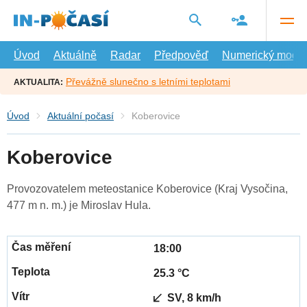
Přejít
na
hlavní
obsah
Úvod
Aktuálně
Radar
Předpověď
Numerický model
Převážně slunečno s letními teplotami
AKTUALITA:
Úvod
Aktuální počasí
Koberovice
Koberovice
Provozovatelem meteostanice Koberovice (Kraj Vysočina,
477 m n. m.) je Miroslav Hula.
18:00
25.3 °C
SV, 8 km/h