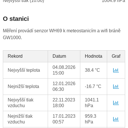
Nejvyšší tlak (10:00)
1004.9 hPa
O stanici
Měření provádí senzor WH69 k meteostanicím a wifi bráně
GW1000.
Rekord
Datum
Hodnota
Graf
04.08.2026
Nejvyšší teplota
38.4 °C
15:00
12.01.2026
Nejnižší teplota
-16.7 °C
06:30
Nejvyšší tlak
22.11.2023
1041.1
vzduchu
18:00
hPa
Nejnižší tlak
17.01.2023
959.3
vzduchu
00:57
hPa