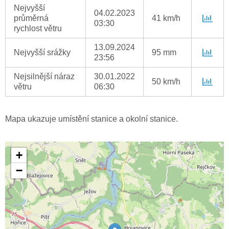
Nejvyšší
04.02.2023
průměrná
41 km/h
03:30
rychlost větru
13.09.2024
Nejvyšší srážky
95 mm
23:56
Nejsilnější náraz
30.01.2022
50 km/h
větru
06:30
Mapa ukazuje umístění stanice a okolní stanice.
+
−