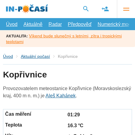
Přejít
na
hlavní
obsah
Úvod
Aktuálně
Radar
Předpověď
Numerický model
Víkend bude slunečný s letními, zítra i tropickými
AKTUALITA:
teplotami
Úvod
Aktuální počasí
Kopřivnice
Kopřivnice
Provozovatelem meteostanice Kopřivnice (Moravskoslezský
kraj, 400 m n. m.) je
Aleš Kahánek
.
01:29
16.3 °C