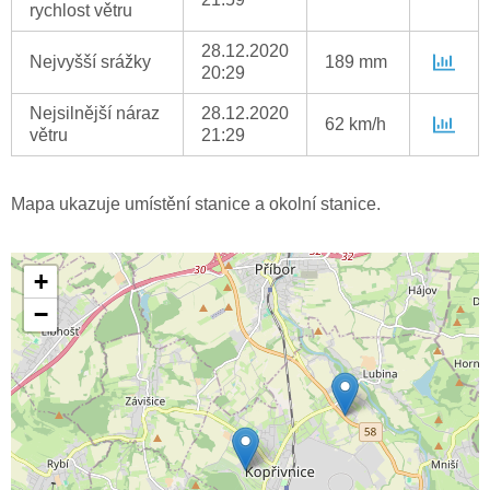
rychlost větru
28.12.2020
Nejvyšší srážky
189 mm
20:29
Nejsilnější náraz
28.12.2020
62 km/h
větru
21:29
Mapa ukazuje umístění stanice a okolní stanice.
+
−