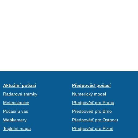
Aktuální počasí
Předpověď počasí
Radarové snímky
Numerický model
Meteostanice
Předpověď pro Prahu
Počasí u vás
Předpověď pro Brno
Webkamery
Předpověď pro Ostravu
Teplotní mapa
Předpověď pro Plzeň