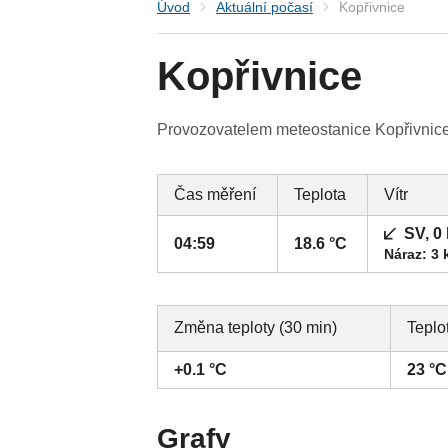
Úvod
Aktuální počasí
Kopřivnice
Kopřivnice
Provozovatelem meteostanice Kopřivnice 
Čas měření
Teplota
Vítr
SV, 0
04:59
18.6 °C
Náraz: 3 
Změna teploty (30 min)
Teplo
+0.1 °C
23 °C
Grafy