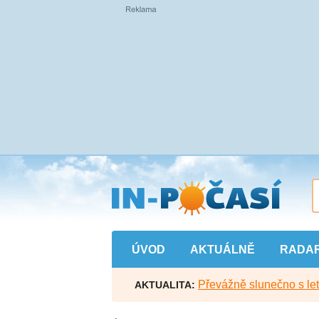
Přejít
na
hlavní
obsah
ÚVOD
AKTUÁLNĚ
RADA
Převážně slunečno s let
AKTUALITA: