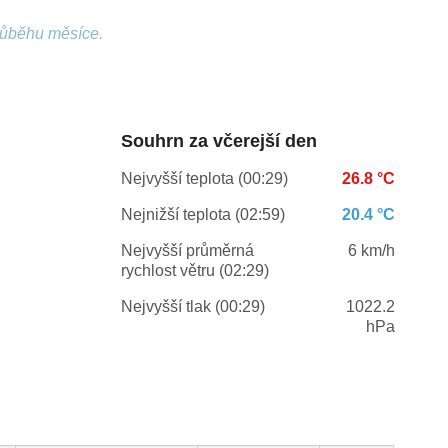
růběhu měsíce.
Souhrn za včerejší den
Nejvyšší teplota (00:29)
26.8 °C
Nejnižší teplota (02:59)
20.4 °C
Nejvyšší průměrná
6 km/h
rychlost větru (02:29)
Nejvyšší tlak (00:29)
1022.2
hPa