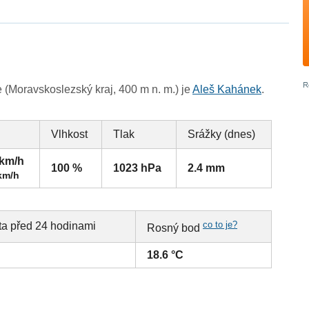
(Moravskoslezský kraj, 400 m n. m.) je
Aleš Kahánek
.
Vlhkost
Tlak
Srážky (dnes)
 km/h
100 %
1023 hPa
2.4 mm
km/h
co to je?
ta před 24 hodinami
Rosný bod
18.6 °C