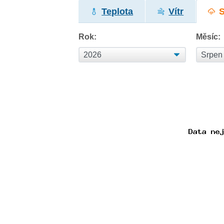
Teplota
Vítr
Rok:
Měsíc: