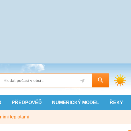
R
PŘEDPOVĚĎ
NUMERICKÝ
MODEL
ŘEKY
ními teplotami