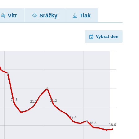
Vítr
Srážky
Tlak
Vybrat den