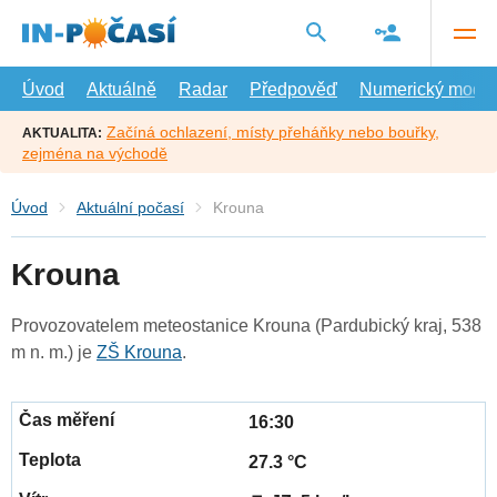
Přejít
na
hlavní
obsah
Úvod
Aktuálně
Radar
Předpověď
Numerický model
Začíná ochlazení, místy přeháňky nebo bouřky,
AKTUALITA:
zejména na východě
Úvod
Aktuální počasí
Krouna
Krouna
Provozovatelem meteostanice Krouna (Pardubický kraj, 538
m n. m.) je
ZŠ Krouna
.
16:30
27.3 °C