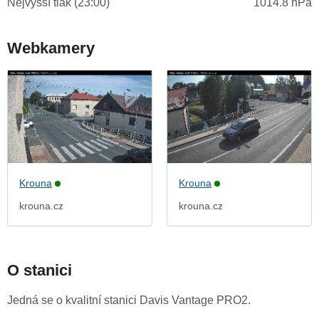
Nejvyšší tlak (23:00)
1014.8 hPa
Webkamery
Krouna
Krouna
krouna.cz
krouna.cz
O stanici
Jedná se o kvalitní stanici Davis Vantage PRO2.