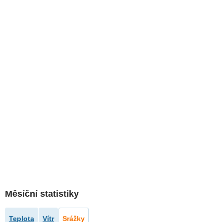
Měsíční statistiky
Teplota
Vítr
Srážky