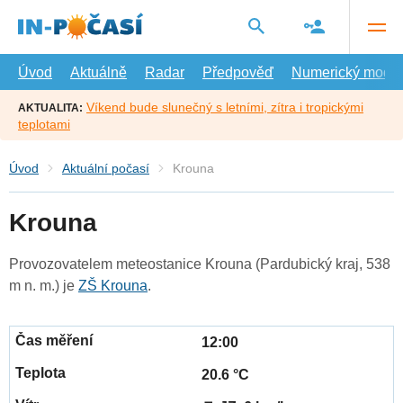
Přejít
na
hlavní
obsah
Úvod
Aktuálně
Radar
Předpověď
Numerický model
Víkend bude slunečný s letními, zítra i tropickými
AKTUALITA:
teplotami
Úvod
Aktuální počasí
Krouna
Krouna
Provozovatelem meteostanice Krouna (Pardubický kraj, 538
m n. m.) je
ZŠ Krouna
.
12:00
20.6 °C