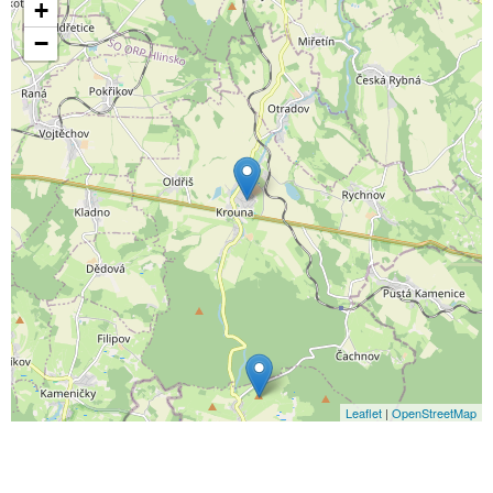
+
−
Leaflet
|
OpenStreetMap