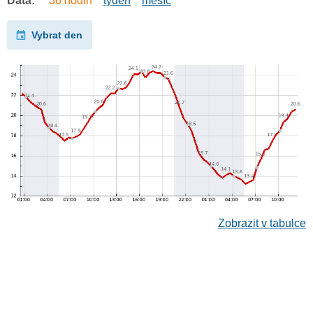
Data:
36 hodin
týden
měsíc
Vybrat den
Zobrazit v tabulce