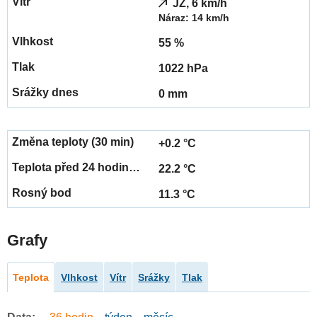
JZ, 6 km/h
Náraz: 14 km/h
55 %
1022 hPa
0 mm
+0.2 °C
22.2 °C
11.3 °C
Grafy
Teplota
Vlhkost
Vítr
Srážky
Tlak