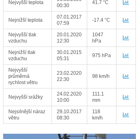
Nejvyšší teplota
41.7 °C
00:30
07.01.2017
Nejnižší teplota
-17.4 °C
07:59
Nejvyšší tlak
20.01.2020
1047
vzduchu
12:30
hPa
Nejnižší tlak
30.01.2015
975 hPa
vzduchu
05:31
Nejvyšší
23.02.2020
průměrná
98 km/h
22:30
rychlost větru
24.02.2020
111.1
Nejvyšší srážky
10:00
mm
Nejsilnější náraz
29.10.2017
118
větru
08:30
km/h