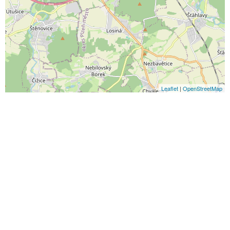
Leaflet
|
OpenStreetMap