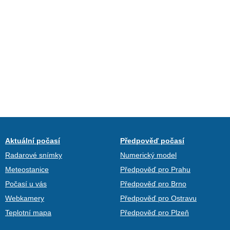
Aktuální počasí
Předpověď počasí
Radarové snímky
Numerický model
Meteostanice
Předpověď pro Prahu
Počasí u vás
Předpověď pro Brno
Webkamery
Předpověď pro Ostravu
Teplotní mapa
Předpověď pro Plzeň