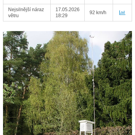
Nejsilnější náraz
17.05.2026
92 km/h
větru
18:29