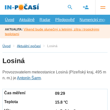
Přejít
na
hlavní
obsah
Úvod
Aktuálně
Radar
Předpověď
Numerický model
Víkend bude slunečný s letními, zítra i tropickými
AKTUALITA:
teplotami
Úvod
Aktuální počasí
Losiná
Losiná
Provozovatelem meteostanice Losiná (Plzeňský kraj, 495 m
n. m.) je
Antonín Šarm
.
09:29
15.8 °C