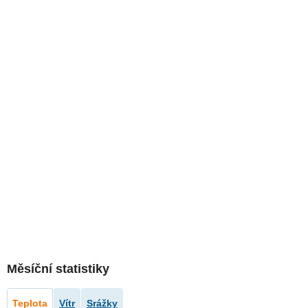
Měsíční statistiky
Teplota
Vítr
Srážky