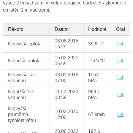
výšce 2 m nad zemí v meteorologické budce. Srážkoměr je
umístěn 1 m nad zemí.
Rekord
Datum
Hodnota
Graf
08.08.2015
Nejvyšší teplota
39.6 °C
15:29
15.02.2021
Nejnižší teplota
-16.5 °C
06:59
Nejvyšší tlak
08.01.2018
1054
vzduchu
07:00
hPa
Nejnižší tlak
11.02.2024
964.1
vzduchu
03:59
hPa
Nejvyšší
10.02.2020
průměrná
67 km/h
12:00
rychlost větru
28.06.2022
192.6