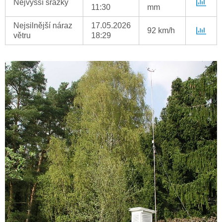
Nejvyšší srážky
11:30
mm
Nejsilnější náraz
17.05.2026
92 km/h
větru
18:29