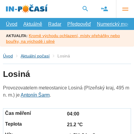
Přejít
na
hlavní
obsah
Úvod
Aktuálně
Radar
Předpověď
Numerický model
Kromě východu ochlazení, místy přeháňky nebo
AKTUALITA:
bouřky, na východě i silné
Úvod
Aktuální počasí
Losiná
Losiná
Provozovatelem meteostanice Losiná (Plzeňský kraj, 495 m
n. m.) je
Antonín Šarm
.
04:00
21.2 °C