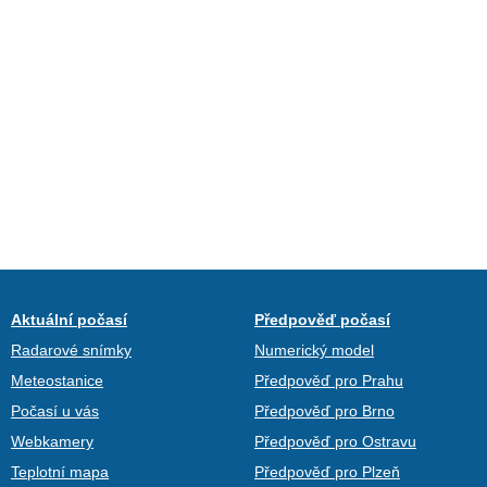
Aktuální počasí
Předpověď počasí
Radarové snímky
Numerický model
Meteostanice
Předpověď pro Prahu
Počasí u vás
Předpověď pro Brno
Webkamery
Předpověď pro Ostravu
Teplotní mapa
Předpověď pro Plzeň