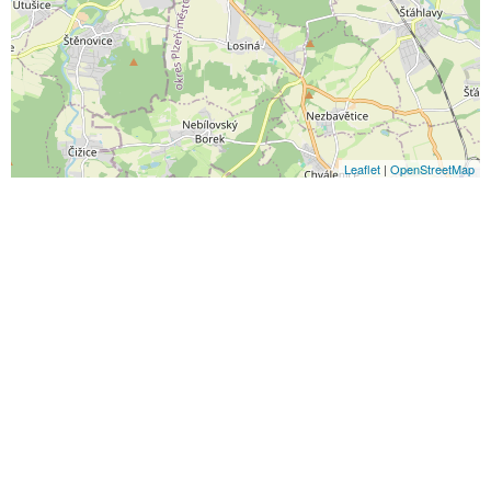
Leaflet
|
OpenStreetMap