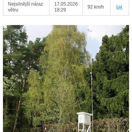
Nejsilnější náraz
17.05.2026
92 km/h
větru
18:29