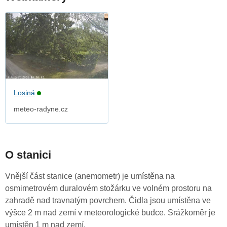
Losiná
meteo-radyne.cz
O stanici
Vnější část stanice (anemometr) je umístěna na
osmimetrovém duralovém stožárku ve volném prostoru na
zahradě nad travnatým povrchem. Čidla jsou umístěna ve
výšce 2 m nad zemí v meteorologické budce. Srážkoměr je
umístěn 1 m nad zemí.