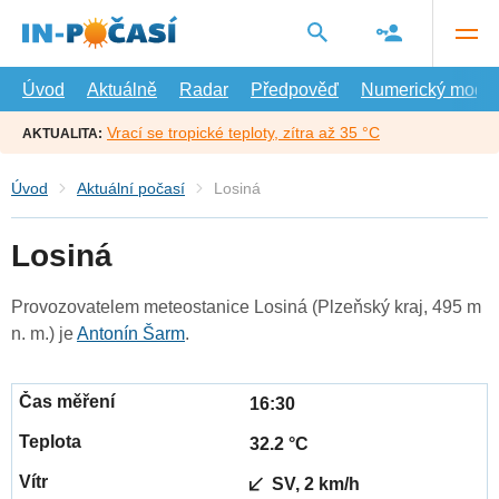
Přejít
na
hlavní
obsah
Úvod
Aktuálně
Radar
Předpověď
Numerický model
Vrací se tropické teploty, zítra až 35 °C
AKTUALITA:
Úvod
Aktuální počasí
Losiná
Losiná
Provozovatelem meteostanice Losiná (Plzeňský kraj, 495 m
n. m.) je
Antonín Šarm
.
16:30
32.2 °C
SV, 2 km/h