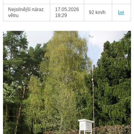
Nejsilnější náraz
17.05.2026
92 km/h
větru
18:29