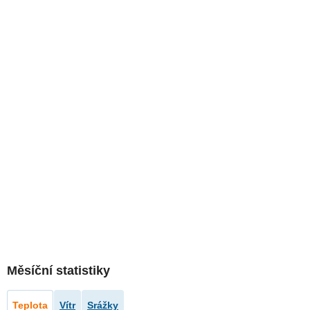
Měsíční statistiky
Teplota
Vítr
Srážky