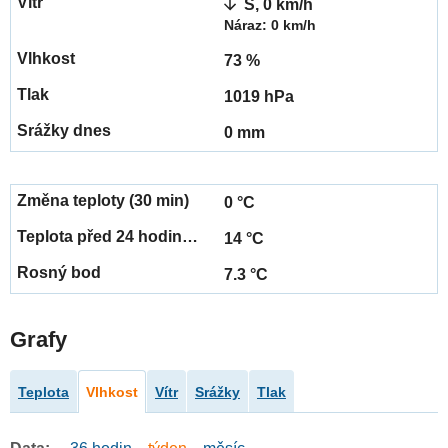
S, 0 km/h
Náraz: 0 km/h
73 %
1019 hPa
0 mm
0 °C
14 °C
7.3 °C
Grafy
Teplota
Vlhkost
Vítr
Srážky
Tlak