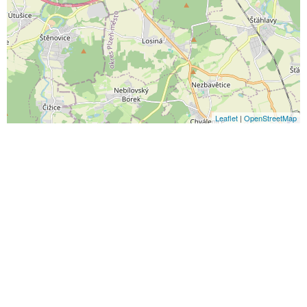
Leaflet
|
OpenStreetMap