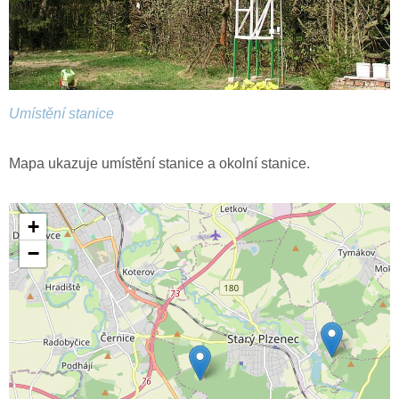
Umístění stanice
Mapa ukazuje umístění stanice a okolní stanice.
+
−