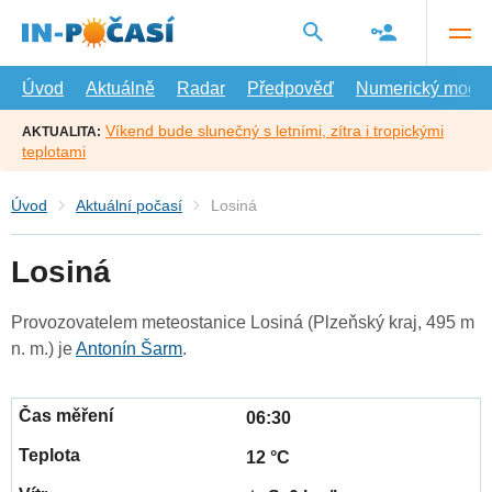
Přejít
na
hlavní
obsah
Úvod
Aktuálně
Radar
Předpověď
Numerický model
Víkend bude slunečný s letními, zítra i tropickými
AKTUALITA:
teplotami
Úvod
Aktuální počasí
Losiná
Losiná
Provozovatelem meteostanice Losiná (Plzeňský kraj, 495 m
n. m.) je
Antonín Šarm
.
06:30
12 °C