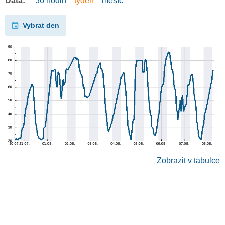
Data:
36 hodin
týden
měsíc
Vybrat den
Zobrazit v tabulce