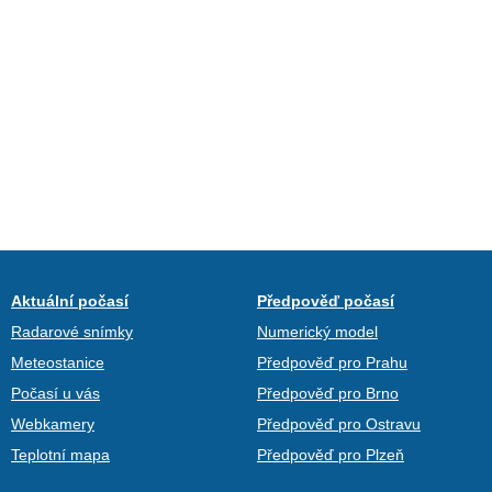
Aktuální počasí
Předpověď počasí
Radarové snímky
Numerický model
Meteostanice
Předpověď pro Prahu
Počasí u vás
Předpověď pro Brno
Webkamery
Předpověď pro Ostravu
Teplotní mapa
Předpověď pro Plzeň