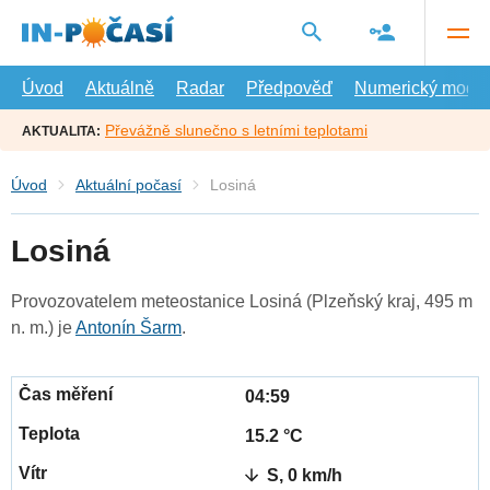
Přejít
na
hlavní
obsah
Úvod
Aktuálně
Radar
Předpověď
Numerický model
Převážně slunečno s letními teplotami
AKTUALITA:
Úvod
Aktuální počasí
Losiná
Losiná
Provozovatelem meteostanice Losiná (Plzeňský kraj, 495 m
n. m.) je
Antonín Šarm
.
04:59
15.2 °C
S, 0 km/h