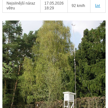
Nejsilnější náraz
17.05.2026
92 km/h
větru
18:29