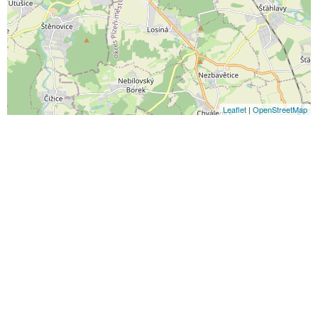
Leaflet
|
OpenStreetMap