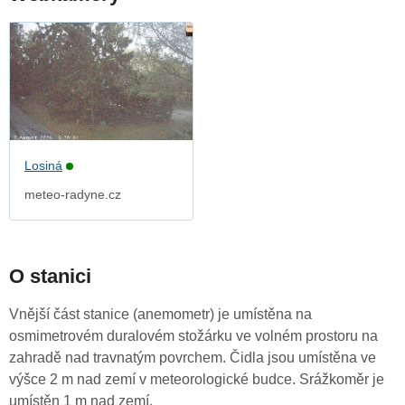
Losiná
meteo-radyne.cz
O stanici
Vnější část stanice (anemometr) je umístěna na
osmimetrovém duralovém stožárku ve volném prostoru na
zahradě nad travnatým povrchem. Čidla jsou umístěna ve
výšce 2 m nad zemí v meteorologické budce. Srážkoměr je
umístěn 1 m nad zemí.