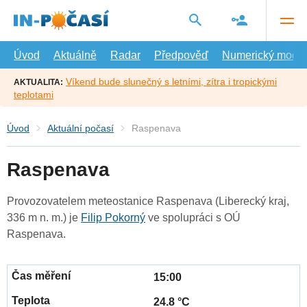
Přejít
na
hlavní
obsah
Úvod
Aktuálně
Radar
Předpověď
Numerický model
Víkend bude slunečný s letními, zítra i tropickými
AKTUALITA:
teplotami
Úvod
Aktuální počasí
Raspenava
Raspenava
Provozovatelem meteostanice Raspenava (Liberecký kraj,
336 m n. m.) je
Filip Pokorný
ve spolupráci s OÚ
Raspenava.
15:00
24.8 °C