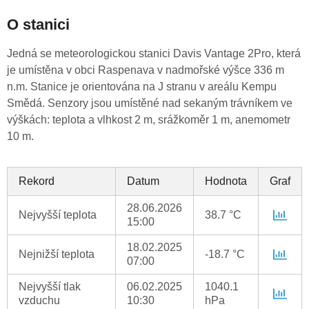
O stanici
Jedná se meteorologickou stanici Davis Vantage 2Pro, která
je umístěna v obci Raspenava v nadmořské výšce 336 m
n.m. Stanice je orientována na J stranu v areálu Kempu
Smědá. Senzory jsou umístěné nad sekaným trávníkem ve
výškách: teplota a vlhkost 2 m, srážkoměr 1 m, anemometr
10 m.
Rekord
Datum
Hodnota
Graf
28.06.2026
Nejvyšší teplota
38.7 °C
15:00
18.02.2025
Nejnižší teplota
-18.7 °C
07:00
Nejvyšší tlak
06.02.2025
1040.1
vzduchu
10:30
hPa