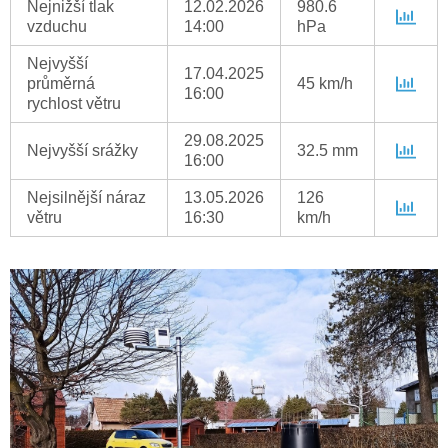
Nejnižší tlak
12.02.2026
980.6
vzduchu
14:00
hPa
Nejvyšší
17.04.2025
průměrná
45 km/h
16:00
rychlost větru
29.08.2025
Nejvyšší srážky
32.5 mm
16:00
Nejsilnější náraz
13.05.2026
126
větru
16:30
km/h