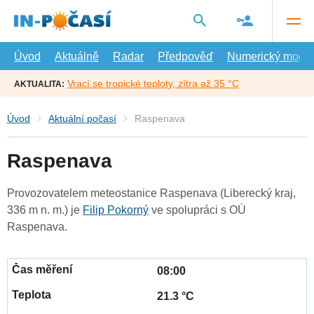
Přejít
na
hlavní
obsah
Úvod
Aktuálně
Radar
Předpověď
Numerický model
Vrací se tropické teploty, zítra až 35 °C
AKTUALITA:
Úvod
Aktuální počasí
Raspenava
Raspenava
Provozovatelem meteostanice Raspenava (Liberecký kraj,
336 m n. m.) je
Filip Pokorný
ve spolupráci s OÚ
Raspenava.
08:00
21.3 °C