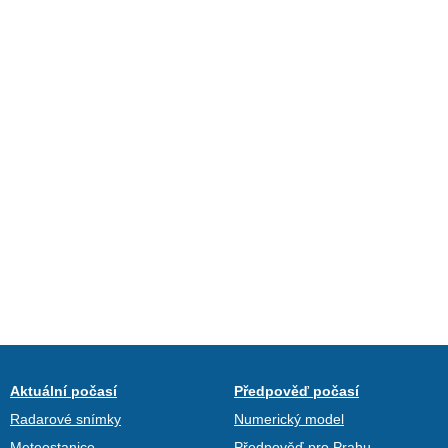
Aktuální počasí
Předpověď počasí
Radarové snímky
Numerický model
Meteostanice
Předpověď pro Prahu