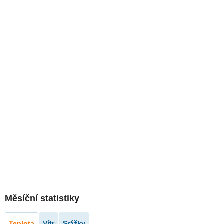
Měsíční statistiky
Teplota
Vítr
Srážky