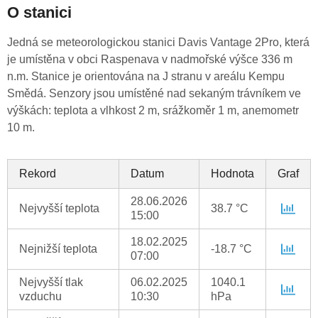
O stanici
Jedná se meteorologickou stanici Davis Vantage 2Pro, která
je umístěna v obci Raspenava v nadmořské výšce 336 m
n.m. Stanice je orientována na J stranu v areálu Kempu
Smědá. Senzory jsou umístěné nad sekaným trávníkem ve
výškách: teplota a vlhkost 2 m, srážkoměr 1 m, anemometr
10 m.
Rekord
Datum
Hodnota
Graf
28.06.2026
Nejvyšší teplota
38.7 °C
15:00
18.02.2025
Nejnižší teplota
-18.7 °C
07:00
Nejvyšší tlak
06.02.2025
1040.1
vzduchu
10:30
hPa