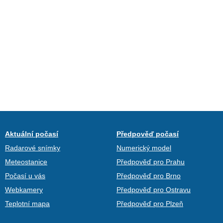
Aktuální počasí
Předpověď počasí
Radarové snímky
Numerický model
Meteostanice
Předpověď pro Prahu
Počasí u vás
Předpověď pro Brno
Webkamery
Předpověď pro Ostravu
Teplotní mapa
Předpověď pro Plzeň