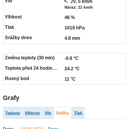
JV, 5 km/h
Náraz: 11 km/h
46 %
1019 hPa
4.8 mm
-0.6 °C
24.2 °C
11 °C
Grafy
Teplota
Vlhkost
Vítr
Srážky
Tlak