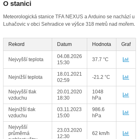
O stanici
Meteorologická stanice TFA NEXUS a Arduino se nachází u
Luhačovic v obci Sehradice ve výšce 318 metrů nad mořem.
Rekord
Datum
Hodnota
Graf
04.08.2026
Nejvyšší teplota
37.7 °C
15:30
18.01.2021
Nejnižší teplota
-21.2 °C
02:59
Nejvyšší tlak
20.01.2020
1048
vzduchu
18:30
hPa
Nejnižší tlak
03.11.2023
986.6
vzduchu
15:00
hPa
Nejvyšší
23.03.2020
průměrná
62 km/h
12:30