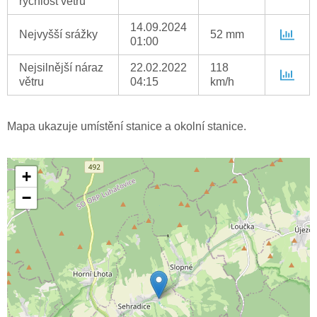
rychlost větru
14.09.2024
Nejvyšší srážky
52 mm
01:00
Nejsilnější náraz
22.02.2022
118
větru
04:15
km/h
Mapa ukazuje umístění stanice a okolní stanice.
+
−