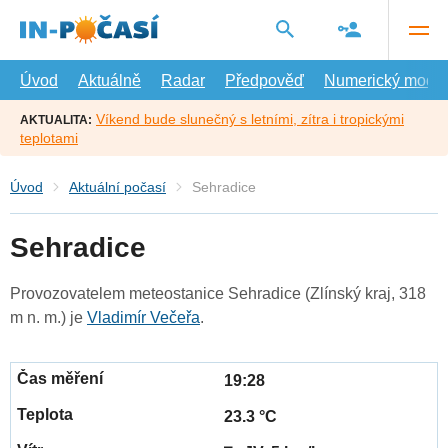
Přejít
na
hlavní
obsah
Úvod
Aktuálně
Radar
Předpověď
Numerický model
Víkend bude slunečný s letními, zítra i tropickými
AKTUALITA:
teplotami
Úvod
Aktuální počasí
Sehradice
Sehradice
Provozovatelem meteostanice Sehradice (Zlínský kraj, 318
m n. m.) je
Vladimír Večeřa
.
19:28
23.3 °C