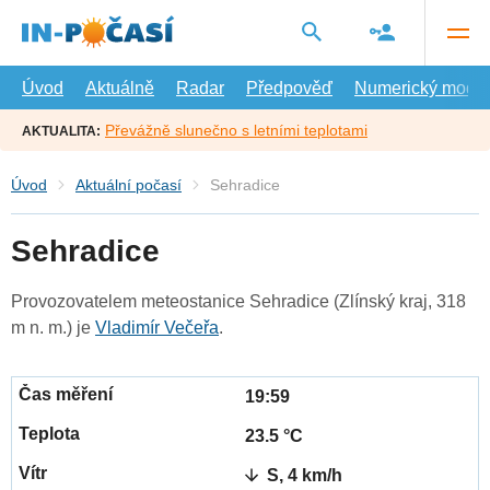
Přejít
na
hlavní
obsah
Úvod
Aktuálně
Radar
Předpověď
Numerický model
Převážně slunečno s letními teplotami
AKTUALITA:
Úvod
Aktuální počasí
Sehradice
Sehradice
Provozovatelem meteostanice Sehradice (Zlínský kraj, 318
m n. m.) je
Vladimír Večeřa
.
19:59
23.5 °C
S, 4 km/h