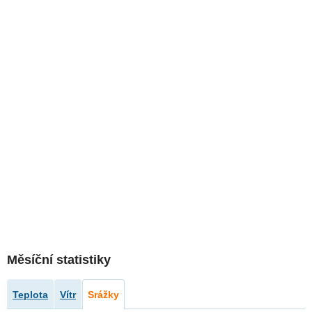
Měsíční statistiky
Teplota
Vítr
Srážky