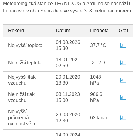
Meteorologická stanice TFA NEXUS a Arduino se nachází u
Luhačovic v obci Sehradice ve výšce 318 metrů nad mořem.
Rekord
Datum
Hodnota
Graf
04.08.2026
Nejvyšší teplota
37.7 °C
15:30
18.01.2021
Nejnižší teplota
-21.2 °C
02:59
Nejvyšší tlak
20.01.2020
1048
vzduchu
18:30
hPa
Nejnižší tlak
03.11.2023
986.6
vzduchu
15:00
hPa
Nejvyšší
23.03.2020
průměrná
62 km/h
12:30
rychlost větru
14.09.2024