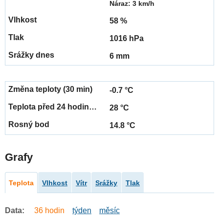
Náraz: 3 km/h
58 %
1016 hPa
6 mm
-0.7 °C
28 °C
14.8 °C
Grafy
Teplota
Vlhkost
Vítr
Srážky
Tlak
Data:
36 hodin
týden
měsíc