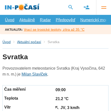
Přejít
na
hlavní
obsah
Úvod
Aktuálně
Radar
Předpověď
Numerický model
Vrací se tropické teploty, zítra až 35 °C
AKTUALITA:
Úvod
Aktuální počasí
Svratka
Svratka
Provozovatelem meteostanice Svratka (Kraj Vysočina, 642
m n. m.) je
Milan Slavíček
.
09:00
21.2 °C
JV, 3 km/h