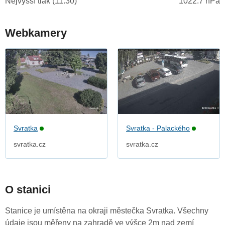
Nejvyšší tlak (11:30)
1022.7 hPa
Webkamery
Svratka
Svratka - Palackého
svratka.cz
svratka.cz
O stanici
Stanice je umístěna na okraji městečka Svratka. Všechny
údaje jsou měřeny na zahradě ve výšce 2m nad zemí