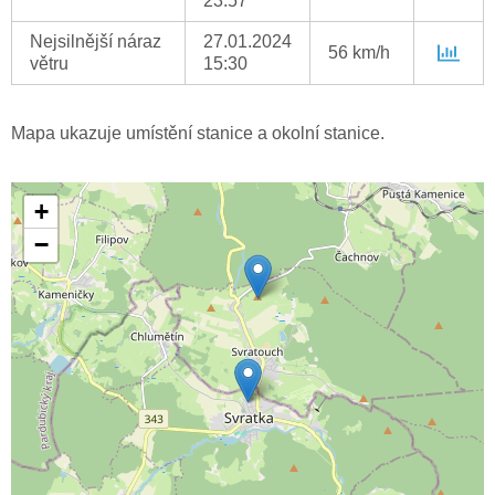
23:57
Nejsilnější náraz
27.01.2024
56 km/h
větru
15:30
Mapa ukazuje umístění stanice a okolní stanice.
+
−