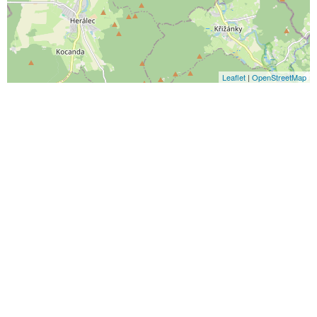
Leaflet
|
OpenStreetMap