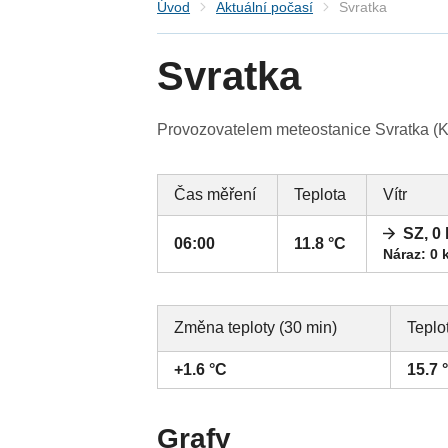
Úvod
Aktuální počasí
Svratka
Svratka
Provozovatelem meteostanice Svratka (Kr
Čas měření
Teplota
Vítr
SZ, 0
06:00
11.8 °C
Náraz: 0 
Změna teploty (30 min)
Teplo
+1.6 °C
15.7 
Grafy