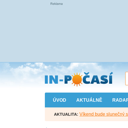
Přejít
na
hlavní
obsah
ÚVOD
AKTUÁLNĚ
RADA
Víkend bude slunečný s l
AKTUALITA: