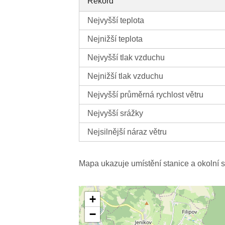
Rekord
Nejvyšší teplota
Nejnižší teplota
Nejvyšší tlak vzduchu
Nejnižší tlak vzduchu
Nejvyšší průměrná rychlost větru
Nejvyšší srážky
Nejsilnější náraz větru
Mapa ukazuje umístění stanice a okolní s
+
−