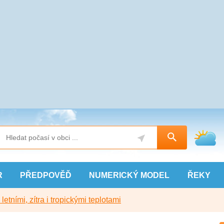
R
PŘEDPOVĚĎ
NUMERICKÝ
MODEL
ŘEKY
etními, zítra i tropickými teplotami