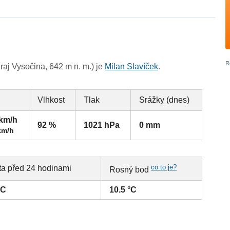
aj Vysočina, 642 m n. m.) je
Milan Slavíček
.
Vlhkost
Tlak
Srážky (dnes)
 km/h
92 %
1021 hPa
0 mm
km/h
co to je?
ta před 24 hodinami
Rosný bod
°C
10.5 °C