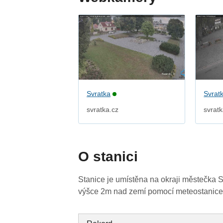
Svratka
Svrat
svratka.cz
svratk
O stanici
Stanice je umístěna na okraji městečka 
výšce 2m nad zemí pomocí meteostanic