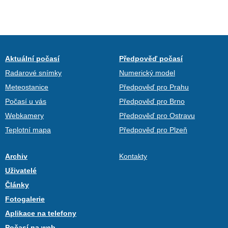
Aktuální počasí
Předpověď počasí
Radarové snímky
Numerický model
Meteostanice
Předpověď pro Prahu
Počasí u vás
Předpověď pro Brno
Webkamery
Předpověď pro Ostravu
Teplotní mapa
Předpověď pro Plzeň
Archiv
Kontakty
Uživatelé
Články
Fotogalerie
Aplikace na telefony
Počasí na web