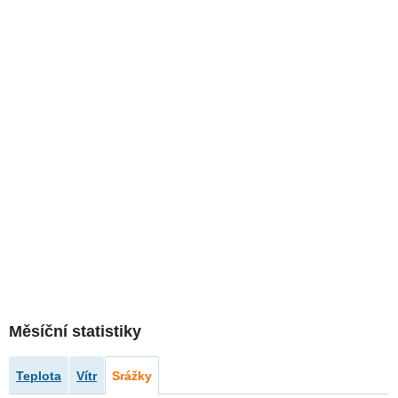
Měsíční statistiky
Teplota
Vítr
Srážky