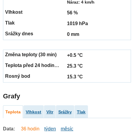
Náraz: 4 km/h
56 %
1019 hPa
0 mm
+0.5 °C
25.3 °C
15.3 °C
Grafy
Teplota
Vlhkost
Vítr
Srážky
Tlak
Data:
36 hodin
týden
měsíc