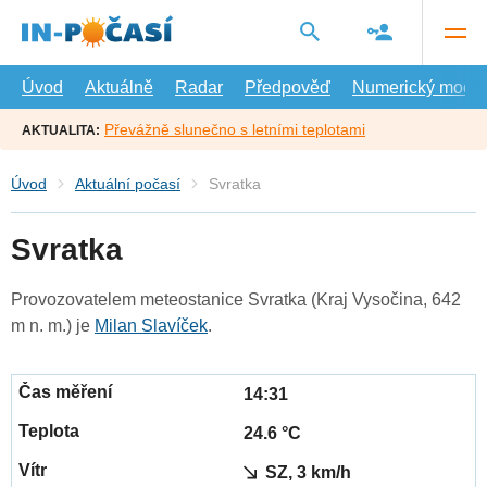
Přejít
na
hlavní
obsah
Úvod
Aktuálně
Radar
Předpověď
Numerický model
Převážně slunečno s letními teplotami
AKTUALITA:
Úvod
Aktuální počasí
Svratka
Svratka
Provozovatelem meteostanice Svratka (Kraj Vysočina, 642
m n. m.) je
Milan Slavíček
.
14:31
24.6 °C
SZ, 3 km/h