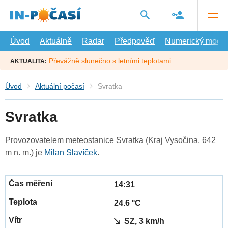
Přejít
na
hlavní
obsah
Úvod
Aktuálně
Radar
Předpověď
Numerický model
Převážně slunečno s letními teplotami
AKTUALITA:
Úvod
Aktuální počasí
Svratka
Svratka
Provozovatelem meteostanice Svratka (Kraj Vysočina, 642
m n. m.) je
Milan Slavíček
.
14:31
24.6 °C
SZ, 3 km/h