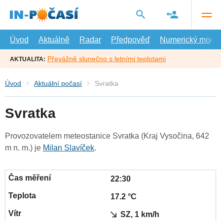
Přejít
na
hlavní
obsah
Úvod
Aktuálně
Radar
Předpověď
Numerický model
Převážně slunečno s letními teplotami
AKTUALITA:
Úvod
Aktuální počasí
Svratka
Svratka
Provozovatelem meteostanice Svratka (Kraj Vysočina, 642
m n. m.) je
Milan Slavíček
.
22:30
17.2 °C
SZ, 1 km/h