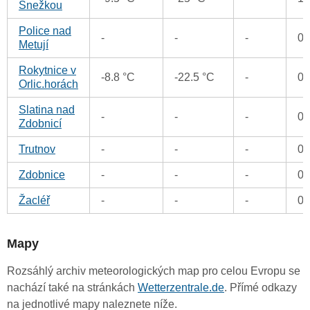
Snežkou
Police nad
-
-
-
0
Metují
Rokytnice v
-8.8 °C
-22.5 °C
-
0
Orlic.horách
Slatina nad
-
-
-
0
Zdobnicí
Trutnov
-
-
-
0
Zdobnice
-
-
-
0
Žacléř
-
-
-
0
Mapy
Rozsáhlý archiv meteorologických map pro celou Evropu se
nachází také na stránkách
Wetterzentrale.de
. Přímé odkazy
na jednotlivé mapy naleznete níže.