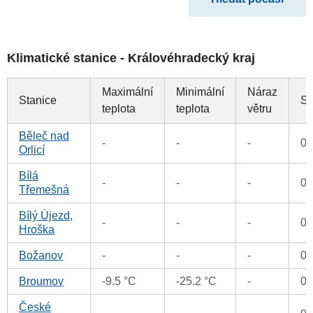
Klimatické stanice - Královéhradecký kraj
Maximální
Minimální
Náraz
Stanice
Sr
teplota
teplota
větru
Běleč nad
-
-
-
0
Orlicí
Bílá
-
-
-
0
Třemešná
Bílý Újezd,
-
-
-
0
Hroška
Božanov
-
-
-
0
Broumov
-9.5 °C
-25.2 °C
-
0
České