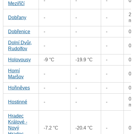
-
-
-
0
Meziříčí
2.
Dobřany
-
-
-
m
Dobřenice
-
-
-
0
Dolní Dvůr,
-
-
-
0
Rudolfov
Holovousy
-9 °C
-19.9 °C
-
0
Horní
-
-
-
0
Maršov
Hořiněves
-
-
-
0
0.
Hostinné
-
-
-
m
Hradec
Králové -
Nový
-7.2 °C
-20.4 °C
-
0
Hradec