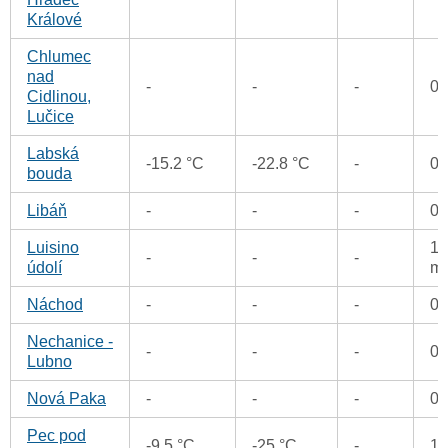
Králové
Chlumec
nad
-
-
-
0
Cidlinou,
Lučice
Labská
-15.2 °C
-22.8 °C
-
0
bouda
Libáň
-
-
-
0
Luisino
1.
-
-
-
údolí
m
Náchod
-
-
-
0
Nechanice -
-
-
-
0
Lubno
Nová Paka
-
-
-
0
Pec pod
-9.5 °C
-25 °C
-
1