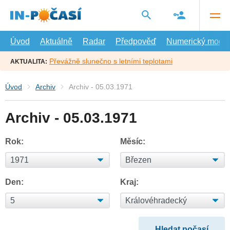
Přejít
na
hlavní
obsah
Úvod
Aktuálně
Radar
Předpověď
Numerický model
Převážně slunečno s letními teplotami
AKTUALITA:
Úvod
Archiv
Archiv - 05.03.1971
Archiv - 05.03.1971
Rok:
Měsíc:
Den:
Kraj: