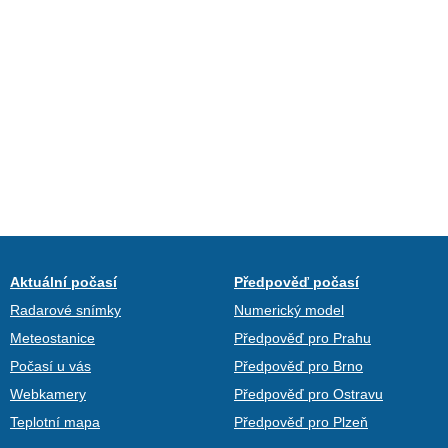
Aktuální počasí
Předpověď počasí
Radarové snímky
Numerický model
Meteostanice
Předpověď pro Prahu
Počasí u vás
Předpověď pro Brno
Webkamery
Předpověď pro Ostravu
Teplotní mapa
Předpověď pro Plzeň