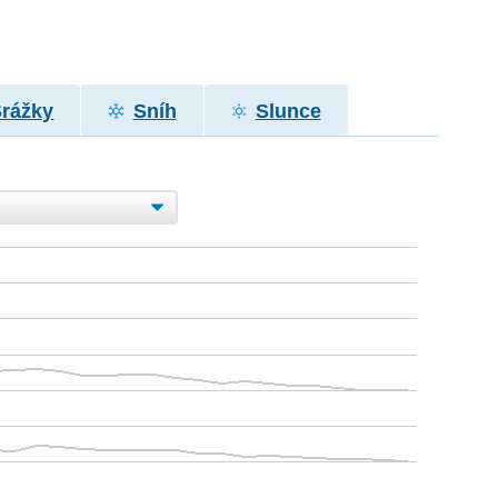
Srážky
Sníh
Slunce