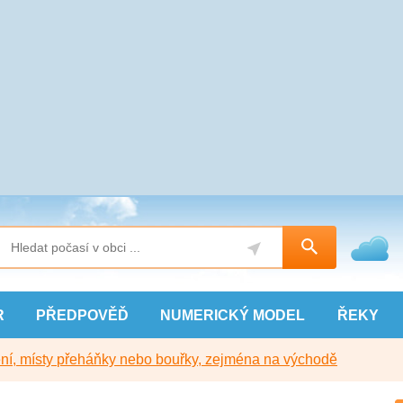
R
PŘEDPOVĚĎ
NUMERICKÝ
MODEL
ŘEKY
í, místy přeháňky nebo bouřky, zejména na východě