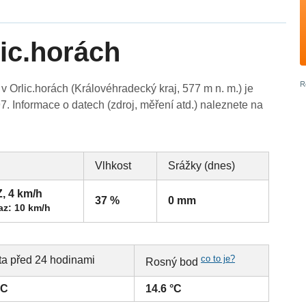
lic.horách
 Orlic.horách (Královéhradecký kraj, 577 m n. m.) je
7. Informace o datech (zdroj, měření atd.) naleznete na
Vlhkost
Srážky (dnes)
Z, 4 km/h
37 %
0 mm
az: 10 km/h
co to je?
ta před 24 hodinami
Rosný bod
°C
14.6 °C