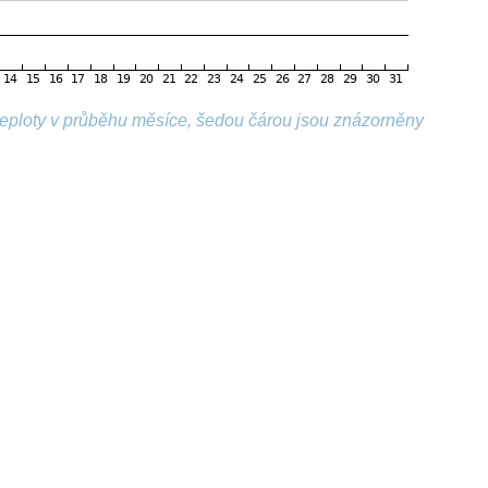
 teploty v průběhu měsíce, šedou čárou jsou znázorněny