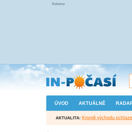
Přejít
na
hlavní
obsah
ÚVOD
AKTUÁLNĚ
RADA
Kromě východu ochlazen
AKTUALITA: