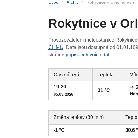
Úvod
Archiv
Rokytnice v Orlic.horách
Rokytnice v Or
Provozovatelem meteostanice Rokytnice v
ČHMÚ
. Data jsou dostupná od 01.01.189
stránce
popis archivních dat
.
Čas měření
Teplota
Vítr
19:20
31 °C
Nár
05.08.2026
Změna teploty (30 min)
Teplo
-1 °C
30.6 