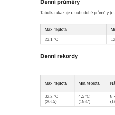
Denní průměry
Tabulka ukazuje dlouhodobé průměry (obv
Max. teplota
Mi
23.1 °C
12
Denní rekordy
Max. teplota
Min. teplota
Ná
32.2 °C
4.5 °C
8 
(2015)
(1987)
(1