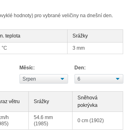
yklé hodnoty) pro vybrané veličiny na dnešní den.
n. teplota
Srážky
 °C
3 mm
Měsíc:
Den:
Sněhová
raz větru
Srážky
pokrývka
km/h
54.6 mm
0 cm (1902)
985)
(1985)