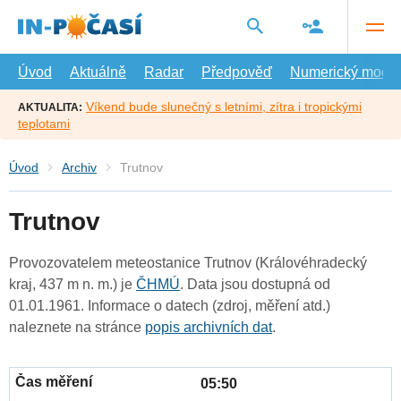
Přejít
na
hlavní
obsah
Úvod
Aktuálně
Radar
Předpověď
Numerický model
Víkend bude slunečný s letními, zítra i tropickými
AKTUALITA:
teplotami
Úvod
Archiv
Trutnov
Trutnov
Provozovatelem meteostanice Trutnov (Královéhradecký
kraj, 437 m n. m.) je
ČHMÚ
. Data jsou dostupná od
01.01.1961. Informace o datech (zdroj, měření atd.)
naleznete na stránce
popis archivních dat
.
05:50