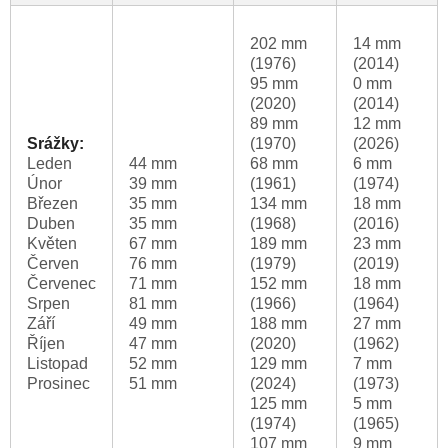
202 mm
14 mm
(1976)
(2014)
95 mm
0 mm
(2020)
(2014)
89 mm
12 mm
Srážky:
(1970)
(2026)
Leden
44 mm
68 mm
6 mm
Únor
39 mm
(1961)
(1974)
Březen
35 mm
134 mm
18 mm
Duben
35 mm
(1968)
(2016)
Květen
67 mm
189 mm
23 mm
Červen
76 mm
(1979)
(2019)
Červenec
71 mm
152 mm
18 mm
Srpen
81 mm
(1966)
(1964)
Září
49 mm
188 mm
27 mm
Říjen
47 mm
(2020)
(1962)
Listopad
52 mm
129 mm
7 mm
Prosinec
51 mm
(2024)
(1973)
125 mm
5 mm
(1974)
(1965)
107 mm
9 mm