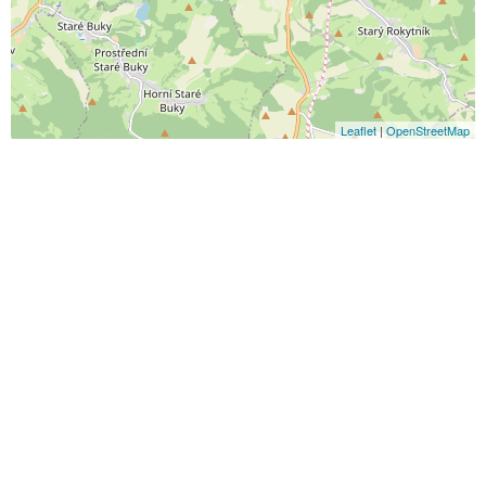
Leaflet
|
OpenStreetMap