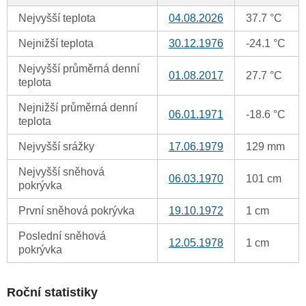
Nejvyšší teplota
04.08.2026
37.7 °C
Nejnižší teplota
30.12.1976
-24.1 °C
Nejvyšší průměrná denní
01.08.2017
27.7 °C
teplota
Nejnižší průměrná denní
06.01.1971
-18.6 °C
teplota
Nejvyšší srážky
17.06.1979
129 mm
Nejvyšší sněhová
06.03.1970
101 cm
pokrývka
První sněhová pokrývka
19.10.1972
1 cm
Poslední sněhová
12.05.1978
1 cm
pokrývka
Roční statistiky