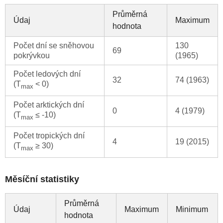
Průměrná
Údaj
Maximum
hodnota
Počet dní se sněhovou
130
69
pokrývkou
(1965)
Počet ledových dní
32
74 (1963)
(T
< 0)
max
Počet arktických dní
0
4 (1979)
(T
≤ -10)
max
Počet tropických dní
4
19 (2015)
(T
≥ 30)
max
Měsíční statistiky
Průměrná
Údaj
Maximum
Minimum
hodnota