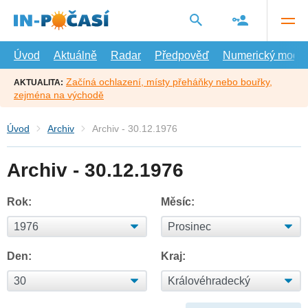
Přejít
na
hlavní
obsah
Úvod
Aktuálně
Radar
Předpověď
Numerický model
Začíná ochlazení, místy přeháňky nebo bouřky,
AKTUALITA:
zejména na východě
Úvod
Archiv
Archiv - 30.12.1976
Archiv - 30.12.1976
Rok:
Měsíc:
Den:
Kraj: