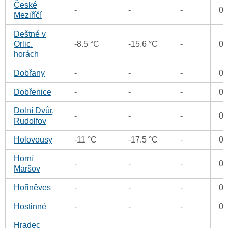
České
-
-
-
0
Meziříčí
Deštné v
Orlic.
-8.5 °C
-15.6 °C
-
0
horách
Dobřany
-
-
-
0
Dobřenice
-
-
-
0
Dolní Dvůr,
-
-
-
0
Rudolfov
Holovousy
-11 °C
-17.5 °C
-
0
Horní
-
-
-
0
Maršov
Hořiněves
-
-
-
0
Hostinné
-
-
-
0
Hradec