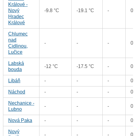
Králové -
Nový
-9.8 °C
-19.1 °C
-
0
Hradec
Králové
Chlumec
nad
-
-
-
0
Cidlinou,
Lučice
Labská
-12 °C
-17.5 °C
-
0
bouda
Libáň
-
-
-
0
Náchod
-
-
-
0
Nechanice -
-
-
-
0
Lubno
Nová Paka
-
-
-
0
Nový
-
-
-
0