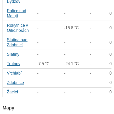
Bydžov
Police nad
-
-
-
0
Metují
Rokytnice v
-
-15.8 °C
-
0
Orlic.horách
Slatina nad
-
-
-
0
Zdobnicí
Slatiny
-
-
-
0
Trutnov
-7.5 °C
-24.1 °C
-
0
Vrchlabí
-
-
-
0
Zdobnice
-
-
-
0
Žacléř
-
-
-
0
Mapy