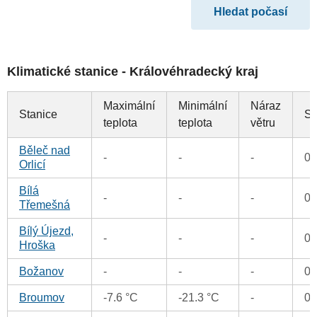
Klimatické stanice - Královéhradecký kraj
Maximální
Minimální
Náraz
Stanice
Sr
teplota
teplota
větru
Běleč nad
-
-
-
0
Orlicí
Bílá
-
-
-
0
Třemešná
Bílý Újezd,
-
-
-
0
Hroška
Božanov
-
-
-
0
Broumov
-7.6 °C
-21.3 °C
-
0