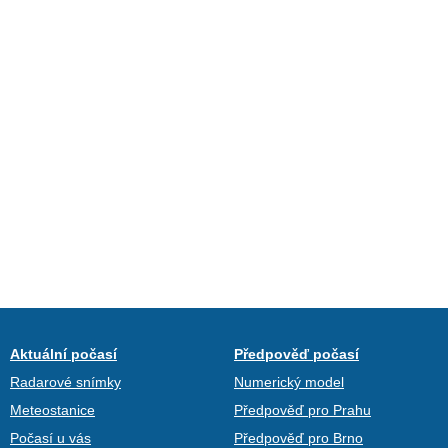
Aktuální počasí
Předpověď počasí
Radarové snímky
Numerický model
Meteostanice
Předpověď pro Prahu
Počasí u vás
Předpověď pro Brno