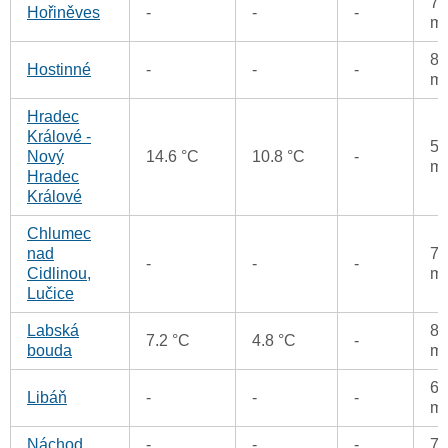
72
Hořiněves
-
-
-
m
83
Hostinné
-
-
-
m
Hradec
Králové -
59
Nový
14.6 °C
10.8 °C
-
m
Hradec
Králové
Chlumec
nad
72
-
-
-
Cidlinou,
m
Lučice
Labská
81
7.2 °C
4.8 °C
-
bouda
m
68
Libáň
-
-
-
m
Náchod
-
-
-
7