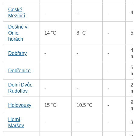
České
-
-
-
4
Meziříčí
Deštné v
Orlic.
14 °C
8 °C
-
5
horách
41
Dobřany
-
-
-
m
53
Dobřenice
-
-
-
m
Dolní Dvůr,
25
-
-
-
Rudolfov
m
94
Holovousy
15 °C
10.5 °C
-
m
Horní
-
-
-
3
Maršov