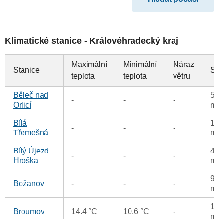
Klimatické stanice - Královéhradecký kraj
Maximální
Minimální
Náraz
Stanice
Sr
teplota
teplota
větru
Běleč nad
55
-
-
-
Orlicí
m
Bílá
10
-
-
-
Třemešná
m
Bílý Újezd,
44
-
-
-
Hroška
m
98
Božanov
-
-
-
m
11
Broumov
14.4 °C
10.6 °C
-
m