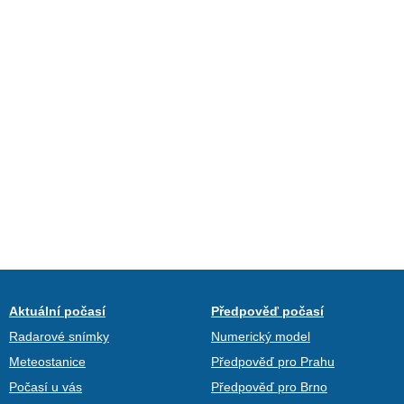
Aktuální počasí
Předpověď počasí
Radarové snímky
Numerický model
Meteostanice
Předpověď pro Prahu
Počasí u vás
Předpověď pro Brno