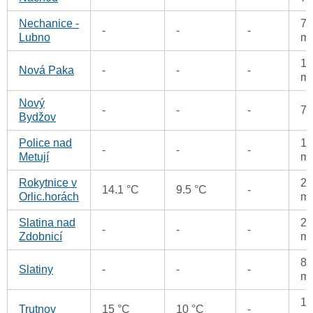
Nechanice -
77
-
-
-
Lubno
m
10
Nová Paka
-
-
-
m
Nový
-
-
-
7
Bydžov
Police nad
13
-
-
-
Metují
m
Rokytnice v
26
14.1 °C
9.5 °C
-
Orlic.horách
m
Slatina nad
20
-
-
-
Zdobnicí
m
85
Slatiny
-
-
-
m
12
Trutnov
15 °C
10 °C
-