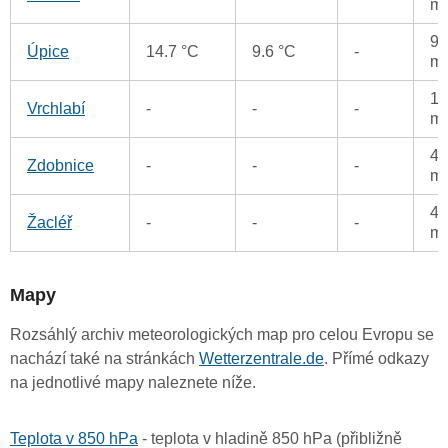
m
91
Úpice
14.7 °C
9.6 °C
-
m
18
Vrchlabí
-
-
-
m
47
Zdobnice
-
-
-
m
46
Žacléř
-
-
-
m
Mapy
Rozsáhlý archiv meteorologických map pro celou Evropu se
nachází také na stránkách
Wetterzentrale.de
. Přímé odkazy
na jednotlivé mapy naleznete níže.
Teplota v 850 hPa
- teplota v hladině 850 hPa (přibližně