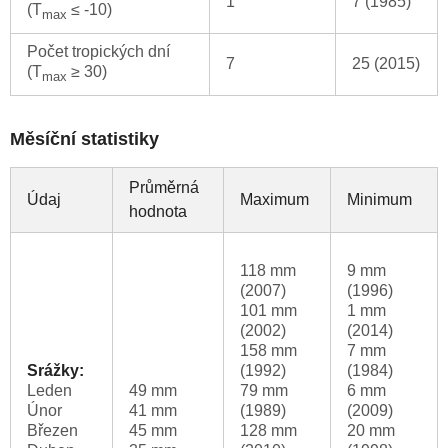
1
7 (1985)
(T
≤ -10)
max
Počet tropických dní
7
25 (2015)
(T
≥ 30)
max
Měsíční statistiky
Průměrná
Údaj
Maximum
Minimum
hodnota
118 mm
9 mm
(2007)
(1996)
101 mm
1 mm
(2002)
(2014)
158 mm
7 mm
Srážky:
(1992)
(1984)
Leden
49 mm
79 mm
6 mm
Únor
41 mm
(1989)
(2009)
Březen
45 mm
128 mm
20 mm