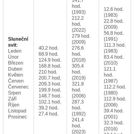
141.7
hod.
12.6 hod.
(1993)
(1983)
212.2
22.8 hod.
hod.
(2009)
(2022)
56.8 hod.
279 hod.
Sluneční
(1991)
(2009)
svit:
111.3 hod.
40.2 hod.
276.6
Leden
(1983)
68.9 hod.
hod.
Únor
83.4 hod.
124.9 hod.
(2018)
Březen
(2010)
168.8 hod.
305.4
Duben
121.1
210 hod.
hod.
Květen
hod.
200.7 hod.
(2019)
Červen
(1987)
209.3 hod.
321.9
Červenec
112.2 hod.
199.9 hod.
hod.
Srpen
(1980)
148.7 hod.
(2006)
Září
112.9 hod.
102.1 hod.
287.3
Říjen
(2006)
39.2 hod.
hod.
Listopad
39.4 hod.
27.4 hod.
(1992)
Prosinec
(2001)
241.4
32.3 hod.
hod.
(2016)
(2023)