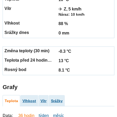
Z, 5 km/h
Náraz: 10 km/h
88 %
0 mm
-0.3 °C
13 °C
8.1 °C
Grafy
Teplota
Vlhkost
Vítr
Srážky
Data:
36 hodin
týden
měsíc