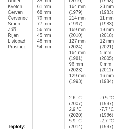
Duben
35 mm
(2010)
(1998)
Květen
61 mm
164 mm
23 mm
Červen
68 mm
(1979)
(1983)
Červenec
79 mm
214 mm
11 mm
Srpen
77 mm
(1997)
(1983)
Září
56 mm
169 mm
19 mm
Říjen
45 mm
(2010)
(2018)
Listopad
48 mm
127 mm
12 mm
Prosinec
54 mm
(2024)
(2021)
164 mm
5 mm
(1981)
(2005)
96 mm
0 mm
(2023)
(2011)
129 mm
16 mm
(1993)
(1984)
2.6 °C
-9.5 °C
(2007)
(1987)
2.9 °C
-7.7 °C
(2020)
(1986)
5.9 °C
-2.7 °C
Teploty:
(2014)
(1987)