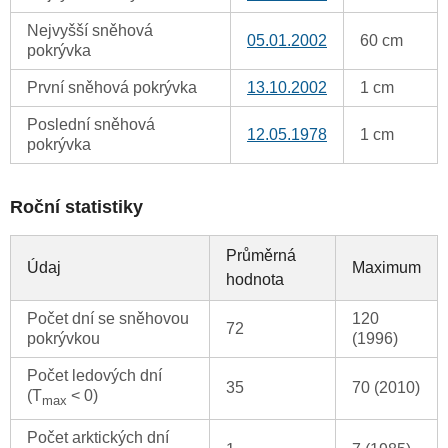
Nejvyšší sněhová
05.01.2002
60 cm
pokrývka
První sněhová pokrývka
13.10.2002
1 cm
Poslední sněhová
12.05.1978
1 cm
pokrývka
Roční statistiky
Průměrná
Údaj
Maximum
hodnota
Počet dní se sněhovou
120
72
pokrývkou
(1996)
Počet ledových dní
35
70 (2010)
(T
< 0)
max
Počet arktických dní