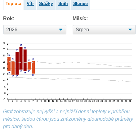
Teplota
Vítr
Srážky
Sníh
Slunce
Rok:
Měsíc:
Graf zobrazuje nejvyšší a nejnižší denní teploty v průběhu
měsíce, šedou čárou jsou znázorněny dlouhodobé průměry
pro daný den.