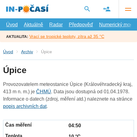
Přejít
na
hlavní
obsah
Úvod
Aktuálně
Radar
Předpověď
Numerický model
Vrací se tropické teploty, zítra až 35 °C
AKTUALITA:
Úvod
Archiv
Úpice
Úpice
Provozovatelem meteostanice Úpice (Královéhradecký kraj,
413 m n. m.) je
ČHMÚ
. Data jsou dostupná od 01.04.1978.
Informace o datech (zdroj, měření atd.) naleznete na stránce
popis archivních dat
.
04:50
10 °C