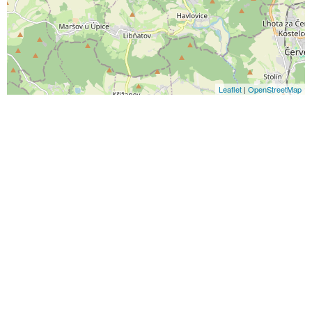
Leaflet
|
OpenStreetMap