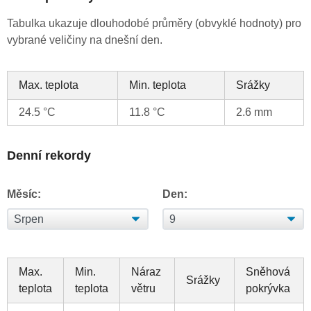
Tabulka ukazuje dlouhodobé průměry (obvyklé hodnoty) pro
vybrané veličiny na dnešní den.
Max. teplota
Min. teplota
Srážky
24.5 °C
11.8 °C
2.6 mm
Denní rekordy
Měsíc:
Den:
Max.
Min.
Náraz
Sněhová
Srážky
teplota
teplota
větru
pokrývka