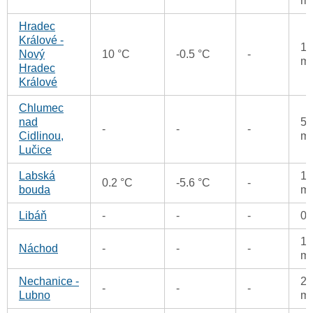
m
Hradec
Králové -
1.
Nový
10 °C
-0.5 °C
-
m
Hradec
Králové
Chlumec
nad
5.
-
-
-
Cidlinou,
m
Lučice
Labská
1.
0.2 °C
-5.6 °C
-
bouda
m
Libáň
-
-
-
0
1.
Náchod
-
-
-
m
Nechanice -
2.
-
-
-
Lubno
m