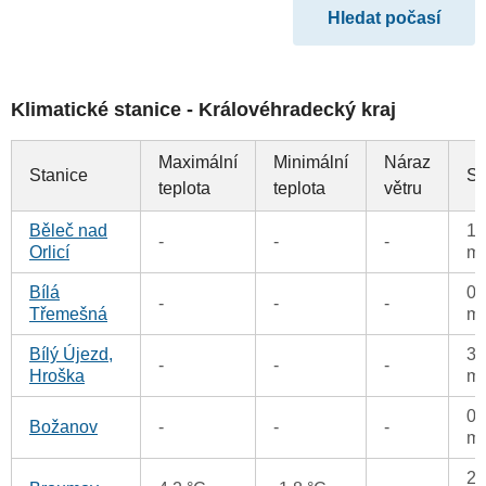
Klimatické stanice - Královéhradecký kraj
Maximální
Minimální
Náraz
Stanice
Sr
teplota
teplota
větru
Běleč nad
1.
-
-
-
Orlicí
m
Bílá
0.
-
-
-
Třemešná
m
Bílý Újezd,
3.
-
-
-
Hroška
m
0.
Božanov
-
-
-
m
2.