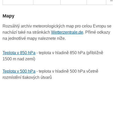
Mapy
Rozsáhlý archiv meteorologických map pro celou Evropu se
nachází také na stránkách
Wetterzentrale.de
. Přímé odkazy
na jednotlivé mapy naleznete níže.
Teplota v 850 hPa
- teplota v hladině 850 hPa (přibližně
1500 m nad zemí)
Teplota v 500 hPa
- teplota v hladině 500 hPa včetně
rozmístění tlakových útvarů