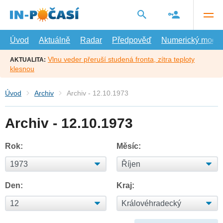
Přejít
na
hlavní
obsah
Úvod
Aktuálně
Radar
Předpověď
Numerický model
Vlnu veder přeruší studená fronta, zítra teploty
AKTUALITA:
klesnou
Úvod
Archiv
Archiv - 12.10.1973
Archiv - 12.10.1973
Rok:
Měsíc:
Den:
Kraj: