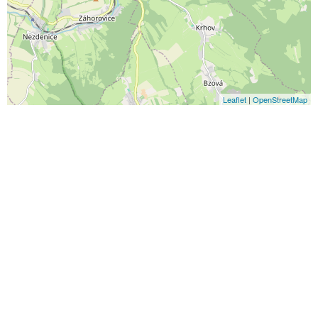
Leaflet
|
OpenStreetMap