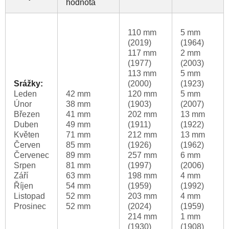
hodnota
110 mm
5 mm
(2019)
(1964)
117 mm
2 mm
(1977)
(2003)
113 mm
5 mm
Srážky:
(2000)
(1923)
Leden
42 mm
120 mm
5 mm
Únor
38 mm
(1903)
(2007)
Březen
41 mm
202 mm
13 mm
Duben
49 mm
(1911)
(1922)
Květen
71 mm
212 mm
13 mm
Červen
85 mm
(1926)
(1962)
Červenec
89 mm
257 mm
6 mm
Srpen
81 mm
(1997)
(2006)
Září
63 mm
198 mm
4 mm
Říjen
54 mm
(1959)
(1992)
Listopad
52 mm
203 mm
4 mm
Prosinec
52 mm
(2024)
(1959)
214 mm
1 mm
(1930)
(1908)