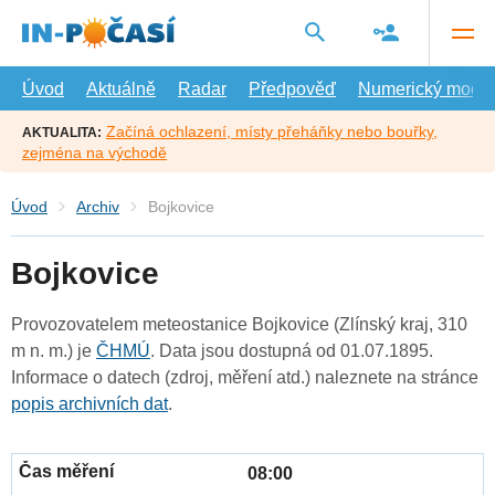
Přejít
na
hlavní
obsah
Úvod
Aktuálně
Radar
Předpověď
Numerický model
Začíná ochlazení, místy přeháňky nebo bouřky,
AKTUALITA:
zejména na východě
Úvod
Archiv
Bojkovice
Bojkovice
Provozovatelem meteostanice Bojkovice (Zlínský kraj, 310
m n. m.) je
ČHMÚ
. Data jsou dostupná od 01.07.1895.
Informace o datech (zdroj, měření atd.) naleznete na stránce
popis archivních dat
.
08:00