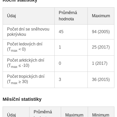
Roční statistiky
Průměrná
Údaj
Maximum
hodnota
Počet dní se sněhovou
45
94 (2005)
pokrývkou
Počet ledových dní
1
25 (2017)
(T
< 0)
max
Počet arktických dní
0
1 (2017)
(T
≤ -10)
max
Počet tropických dní
3
36 (2015)
(T
≥ 30)
max
Měsíční statistiky
Průměrná
Údaj
Maximum
Minimum