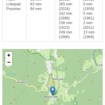
Listopad
63 mm
285 mm
0 mm
Prosinec
84 mm
(2024)
(1959)
242 mm
5 mm
(1998)
(1961)
156 mm
2 mm
(2023)
(2011)
249 mm
13 mm
(1966)
(1969)
+
−