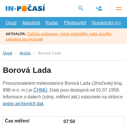
Přejít
na
hlavní
obsah
Úvod
Aktuálně
Radar
Předpověď
Numerický model
Začíná ochlazení, místy přeháňky nebo bouřky,
AKTUALITA:
zejména na východě
Úvod
Archiv
Borová Lada
Borová Lada
Provozovatelem meteostanice Borová Lada (Jihočeský kraj,
898 m n. m.) je
ČHMÚ
. Data jsou dostupná od 01.07.1958.
Informace o datech (zdroj, měření atd.) naleznete na stránce
popis archivních dat
.
07:50