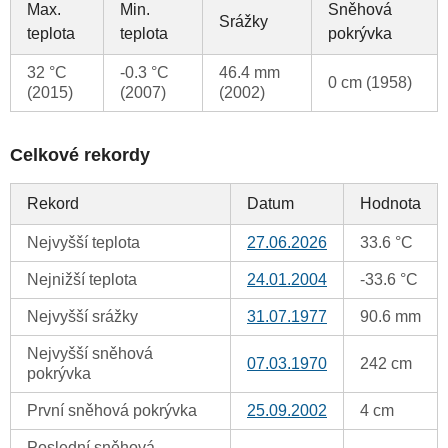
Max.
Min.
Sněhová
Srážky
teplota
teplota
pokrývka
32 °C
-0.3 °C
46.4 mm
0 cm (1958)
(2015)
(2007)
(2002)
Celkové rekordy
Rekord
Datum
Hodnota
Nejvyšší teplota
27.06.2026
33.6 °C
Nejnižší teplota
24.01.2004
-33.6 °C
Nejvyšší srážky
31.07.1977
90.6 mm
Nejvyšší sněhová
07.03.1970
242 cm
pokrývka
První sněhová pokrývka
25.09.2002
4 cm
Poslední sněhová