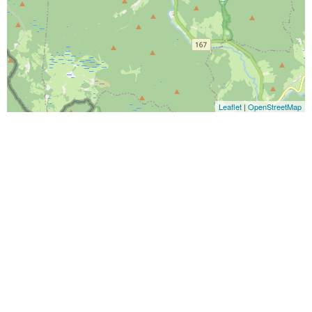
Leaflet
|
OpenStreetMap