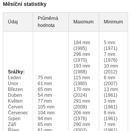
Měsíční statistiky
Průměrná
Údaj
Maximum
Minimum
hodnota
184 mm
5 mm
(1995)
(1971)
296 mm
7 mm
(1970)
(1976)
193 mm
10 mm
Srážky:
(1988)
(2012)
Leden
75 mm
115 mm
6 mm
Únor
61 mm
(1980)
(2007)
Březen
65 mm
170 mm
13 mm
Duben
54 mm
(2024)
(1961)
Květen
77 mm
291 mm
3 mm
Červen
105 mm
(2009)
(1961)
Červenec
104 mm
206 mm
8 mm
Srpen
94 mm
(1976)
(1961)
Září
65 mm
290 mm
7 mm
Říjen
61 mm
(2002)
(1961)