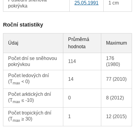
25.05.1991
1 cm
pokrývka
Roční statistiky
Průměrná
Údaj
Maximum
hodnota
Počet dní se sněhovou
176
114
pokrývkou
(1980)
Počet ledových dní
14
77 (2010)
(T
< 0)
max
Počet arktických dní
0
8 (2012)
(T
≤ -10)
max
Počet tropických dní
1
12 (2015)
(T
≥ 30)
max