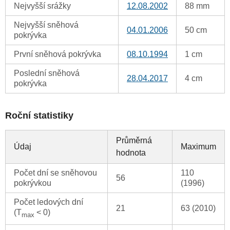
Nejvyšší srážky
12.08.2002
88 mm
Nejvyšší sněhová
04.01.2006
50 cm
pokrývka
První sněhová pokrývka
08.10.1994
1 cm
Poslední sněhová
28.04.2017
4 cm
pokrývka
Roční statistiky
Průměrná
Údaj
Maximum
hodnota
Počet dní se sněhovou
110
56
pokrývkou
(1996)
Počet ledových dní
21
63 (2010)
(T
< 0)
max