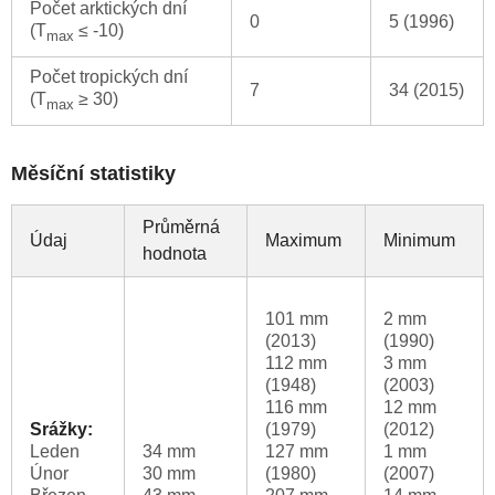
Počet arktických dní
0
5 (1996)
(T
≤ -10)
max
Počet tropických dní
7
34 (2015)
(T
≥ 30)
max
Měsíční statistiky
Průměrná
Údaj
Maximum
Minimum
hodnota
101 mm
2 mm
(2013)
(1990)
112 mm
3 mm
(1948)
(2003)
116 mm
12 mm
Srážky:
(1979)
(2012)
Leden
34 mm
127 mm
1 mm
Únor
30 mm
(1980)
(2007)