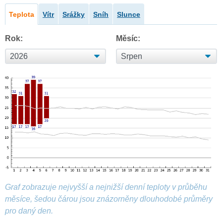
Teplota
Vítr
Srážky
Sníh
Slunce
Rok:
Měsíc:
Graf zobrazuje nejvyšší a nejnižší denní teploty v průběhu
měsíce, šedou čárou jsou znázorněny dlouhodobé průměry
pro daný den.