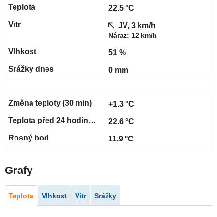
22.5 °C
JV, 3 km/h
Náraz: 12 km/h
51 %
0 mm
+1.3 °C
22.6 °C
11.9 °C
Grafy
Teplota
Vlhkost
Vítr
Srážky