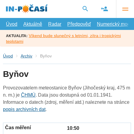
Přejít
na
hlavní
obsah
Úvod
Aktuálně
Radar
Předpověď
Numerický model
Víkend bude slunečný s letními, zítra i tropickými
AKTUALITA:
teplotami
Úvod
Archiv
Byňov
Byňov
Provozovatelem meteostanice Byňov (Jihočeský kraj, 475 m
n. m.) je
ČHMÚ
. Data jsou dostupná od 01.01.1941.
Informace o datech (zdroj, měření atd.) naleznete na stránce
popis archivních dat
.
10:50