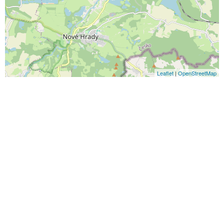
Leaflet
|
OpenStreetMap