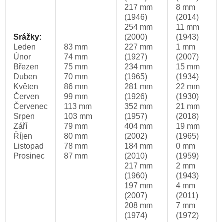
217 mm
8 mm
(1946)
(2014)
254 mm
11 mm
Srážky:
(2000)
(1943)
Leden
83 mm
227 mm
1 mm
Únor
74 mm
(1927)
(2007)
Březen
75 mm
234 mm
15 mm
Duben
70 mm
(1965)
(1934)
Květen
86 mm
281 mm
22 mm
Červen
99 mm
(1926)
(1930)
Červenec
113 mm
352 mm
21 mm
Srpen
103 mm
(1957)
(2018)
Září
79 mm
404 mm
19 mm
Říjen
80 mm
(2002)
(1965)
Listopad
78 mm
184 mm
0 mm
Prosinec
87 mm
(2010)
(1959)
217 mm
2 mm
(1960)
(1943)
197 mm
4 mm
(2007)
(2011)
208 mm
7 mm
(1974)
(1972)