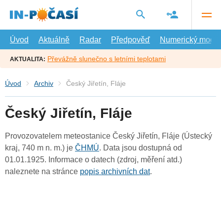
Přejít
na
hlavní
obsah
Úvod
Aktuálně
Radar
Předpověď
Numerický model
Převážně slunečno s letními teplotami
AKTUALITA:
Úvod
Archiv
Český Jiřetín, Fláje
Český Jiřetín, Fláje
Provozovatelem meteostanice Český Jiřetín, Fláje (Ústecký
kraj, 740 m n. m.) je
ČHMÚ
. Data jsou dostupná od
01.01.1925. Informace o datech (zdroj, měření atd.)
naleznete na stránce
popis archivních dat
.