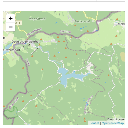
+
−
Leaflet
|
OpenStreetMap