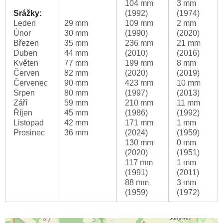
104 mm
3 mm
Srážky:
(1992)
(1974)
Leden
29 mm
109 mm
2 mm
Únor
30 mm
(1990)
(2020)
Březen
35 mm
236 mm
21 mm
Duben
44 mm
(2010)
(2016)
Květen
77 mm
199 mm
8 mm
Červen
82 mm
(2020)
(2019)
Červenec
90 mm
423 mm
10 mm
Srpen
80 mm
(1997)
(2013)
Září
59 mm
210 mm
11 mm
Říjen
45 mm
(1986)
(1992)
Listopad
42 mm
171 mm
1 mm
Prosinec
36 mm
(2024)
(1959)
130 mm
0 mm
(2020)
(1951)
117 mm
1 mm
(1991)
(2011)
88 mm
3 mm
(1959)
(1972)