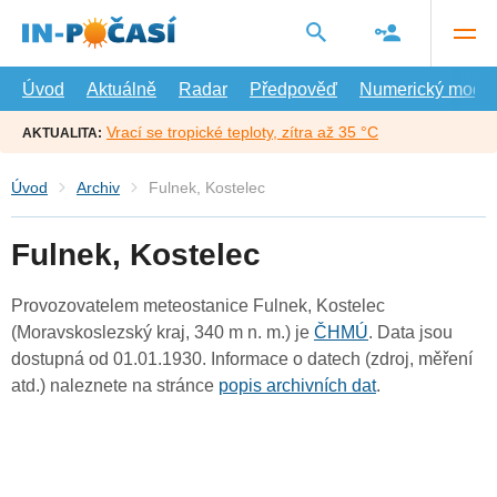
Přejít
na
hlavní
obsah
Úvod
Aktuálně
Radar
Předpověď
Numerický model
Vrací se tropické teploty, zítra až 35 °C
AKTUALITA:
Úvod
Archiv
Fulnek, Kostelec
Fulnek, Kostelec
Provozovatelem meteostanice Fulnek, Kostelec
(Moravskoslezský kraj, 340 m n. m.) je
ČHMÚ
. Data jsou
dostupná od 01.01.1930. Informace o datech (zdroj, měření
atd.) naleznete na stránce
popis archivních dat
.