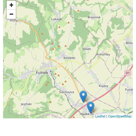
+
−
Leaflet
|
OpenStreetMap