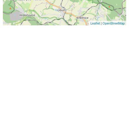
Leaflet
|
OpenStreetMap