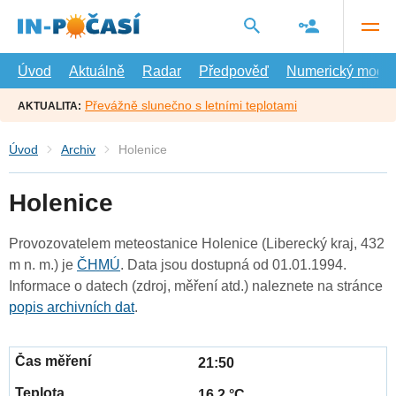
Přejít
na
hlavní
obsah
Úvod
Aktuálně
Radar
Předpověď
Numerický model
Převážně slunečno s letními teplotami
AKTUALITA:
Úvod
Archiv
Holenice
Holenice
Provozovatelem meteostanice Holenice (Liberecký kraj, 432
m n. m.) je
ČHMÚ
. Data jsou dostupná od 01.01.1994.
Informace o datech (zdroj, měření atd.) naleznete na stránce
popis archivních dat
.
21:50
16.2 °C