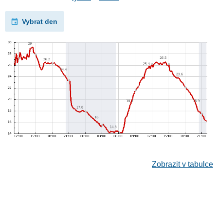
Vybrat den
Zobrazit v tabulce