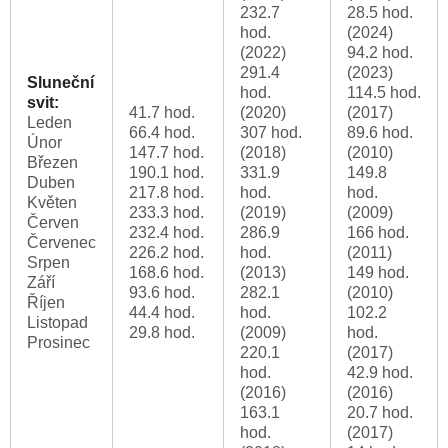
232.7
28.5 hod.
hod.
(2024)
(2022)
94.2 hod.
291.4
(2023)
Sluneční
hod.
114.5 hod.
svit:
41.7 hod.
(2020)
(2017)
Leden
66.4 hod.
307 hod.
89.6 hod.
Únor
147.7 hod.
(2018)
(2010)
Březen
190.1 hod.
331.9
149.8
Duben
217.8 hod.
hod.
hod.
Květen
233.3 hod.
(2019)
(2009)
Červen
232.4 hod.
286.9
166 hod.
Červenec
226.2 hod.
hod.
(2011)
Srpen
168.6 hod.
(2013)
149 hod.
Září
93.6 hod.
282.1
(2010)
Říjen
44.4 hod.
hod.
102.2
Listopad
29.8 hod.
(2009)
hod.
Prosinec
220.1
(2017)
hod.
42.9 hod.
(2016)
(2016)
163.1
20.7 hod.
hod.
(2017)