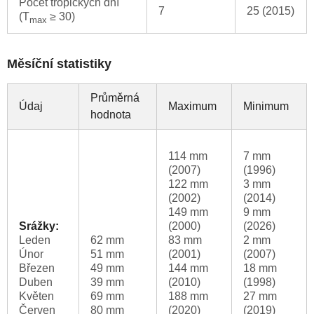
Počet tropických dní
7
25 (2015)
(T
≥ 30)
max
Měsíční statistiky
Průměrná
Údaj
Maximum
Minimum
hodnota
114 mm
7 mm
(2007)
(1996)
122 mm
3 mm
(2002)
(2014)
149 mm
9 mm
Srážky:
(2000)
(2026)
Leden
62 mm
83 mm
2 mm
Únor
51 mm
(2001)
(2007)
Březen
49 mm
144 mm
18 mm
Duben
39 mm
(2010)
(1998)
Květen
69 mm
188 mm
27 mm
Červen
80 mm
(2020)
(2019)