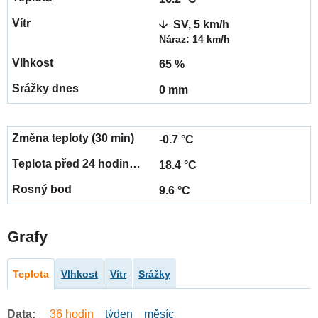
SV, 5 km/h
Náraz: 14 km/h
65 %
0 mm
-0.7 °C
18.4 °C
9.6 °C
Grafy
Teplota
Vlhkost
Vítr
Srážky
Data:
36 hodin
týden
měsíc