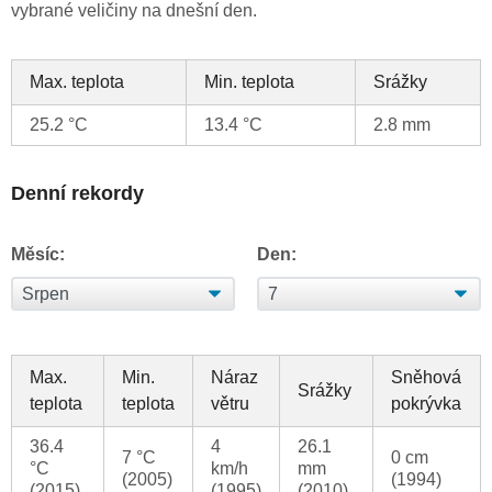
vybrané veličiny na dnešní den.
Max. teplota
Min. teplota
Srážky
25.2 °C
13.4 °C
2.8 mm
Denní rekordy
Měsíc:
Den:
Max.
Min.
Náraz
Sněhová
Srážky
teplota
teplota
větru
pokrývka
36.4
4
26.1
7 °C
0 cm
°C
km/h
mm
(2005)
(1994)
(2015)
(1995)
(2010)