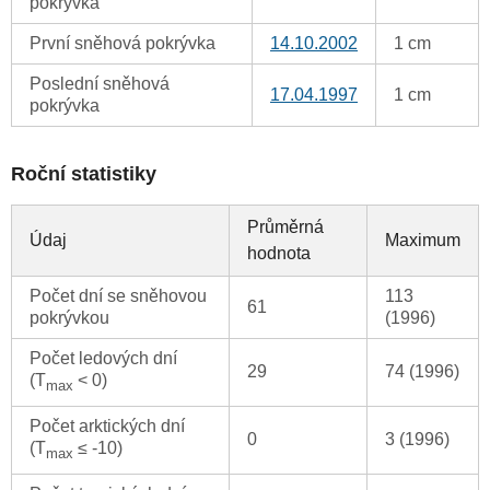
pokrývka
První sněhová pokrývka
14.10.2002
1 cm
Poslední sněhová
17.04.1997
1 cm
pokrývka
Roční statistiky
Průměrná
Údaj
Maximum
hodnota
Počet dní se sněhovou
113
61
pokrývkou
(1996)
Počet ledových dní
29
74 (1996)
(T
< 0)
max
Počet arktických dní
0
3 (1996)
(T
≤ -10)
max