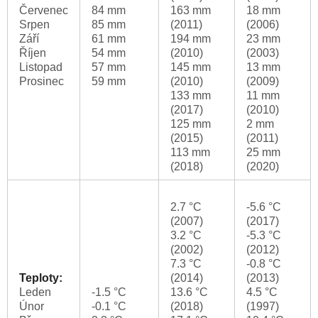
Červenec
84 mm
163 mm
18 mm
Srpen
85 mm
(2011)
(2006)
Září
61 mm
194 mm
23 mm
Říjen
54 mm
(2010)
(2003)
Listopad
57 mm
145 mm
13 mm
Prosinec
59 mm
(2010)
(2009)
133 mm
11 mm
(2017)
(2010)
125 mm
2 mm
(2015)
(2011)
113 mm
25 mm
(2018)
(2020)
2.7 °C
-5.6 °C
(2007)
(2017)
3.2 °C
-5.3 °C
(2002)
(2012)
7.3 °C
-0.8 °C
Teploty:
(2014)
(2013)
Leden
-1.5 °C
13.6 °C
4.5 °C
Únor
-0.1 °C
(2018)
(1997)