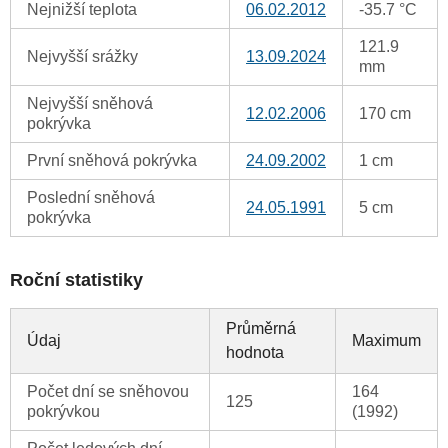
Nejnižší teplota
06.02.2012
-35.7 °C
121.9
Nejvyšší srážky
13.09.2024
mm
Nejvyšší sněhová
12.02.2006
170 cm
pokrývka
První sněhová pokrývka
24.09.2002
1 cm
Poslední sněhová
24.05.1991
5 cm
pokrývka
Roční statistiky
Průměrná
Údaj
Maximum
hodnota
Počet dní se sněhovou
164
125
pokrývkou
(1992)