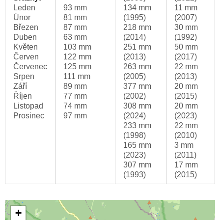
Leden
93 mm
134 mm
11 mm
Únor
81 mm
(1995)
(2007)
Březen
87 mm
218 mm
30 mm
Duben
63 mm
(2014)
(1992)
Květen
103 mm
251 mm
50 mm
Červen
122 mm
(2013)
(2017)
Červenec
125 mm
263 mm
22 mm
Srpen
111 mm
(2005)
(2013)
Září
89 mm
377 mm
20 mm
Říjen
77 mm
(2002)
(2015)
Listopad
74 mm
308 mm
20 mm
Prosinec
97 mm
(2024)
(2023)
233 mm
22 mm
(1998)
(2010)
165 mm
3 mm
(2023)
(2011)
307 mm
17 mm
(1993)
(2015)
+