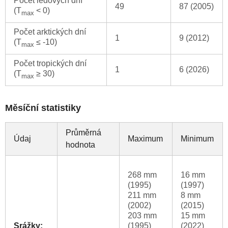
Počet ledových dní
49
87 (2005)
(T
< 0)
max
Počet arktických dní
1
9 (2012)
(T
≤ -10)
max
Počet tropických dní
1
6 (2026)
(T
≥ 30)
max
Měsíční statistiky
Průměrná
Údaj
Maximum
Minimum
hodnota
268 mm
16 mm
(1995)
(1997)
211 mm
8 mm
(2002)
(2015)
203 mm
15 mm
Srážky:
(1995)
(2022)