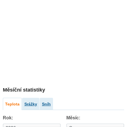
Měsíční statistiky
Teplota
Srážky
Sníh
Rok:
Měsíc: