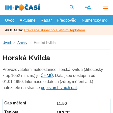
Přejít
na
hlavní
obsah
Úvod
Aktuálně
Radar
Předpověď
Numerický model
Převážně slunečno s letními teplotami
AKTUALITA:
Úvod
Archiv
Horská Kvilda
Horská Kvilda
Provozovatelem meteostanice Horská Kvilda (Jihočeský
kraj, 1052 m n. m.) je
ČHMÚ
. Data jsou dostupná od
01.01.1990. Informace o datech (zdroj, měření atd.)
naleznete na stránce
popis archivních dat
.
11:50
16.3 °C