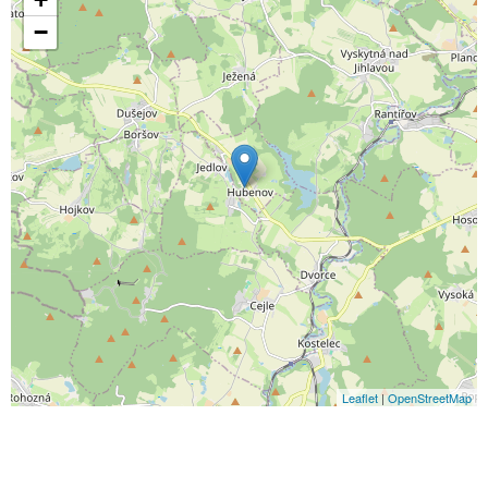
−
Leaflet
|
OpenStreetMap