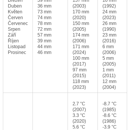
Březen
39 mm
137 mm
10 mm
Duben
36 mm
(2003)
(1992)
Květen
73 mm
170 mm
24 mm
Červen
74 mm
(2020)
(2023)
Červenec
78 mm
150 mm
26 mm
Srpen
72 mm
(2005)
(1990)
Září
57 mm
174 mm
23 mm
Říjen
39 mm
(2006)
(2016)
Listopad
44 mm
171 mm
6 mm
Prosinec
46 mm
(2024)
(2006)
100 mm
5 mm
(2017)
(2005)
97 mm
1 mm
(2015)
(2011)
118 mm
12 mm
(2023)
(2004)
2.7 °C
-8.7 °C
(2007)
(1985)
3.3 °C
-8.6 °C
(2020)
(1986)
5.6 °C
-3.9 °C