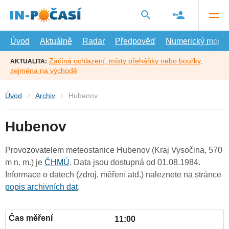
Přejít
na
hlavní
obsah
Úvod
Aktuálně
Radar
Předpověď
Numerický model
Začíná ochlazení, místy přeháňky nebo bouřky,
AKTUALITA:
zejména na východě
Úvod
Archiv
Hubenov
Hubenov
Provozovatelem meteostanice Hubenov (Kraj Vysočina, 570
m n. m.) je
ČHMÚ
. Data jsou dostupná od 01.08.1984.
Informace o datech (zdroj, měření atd.) naleznete na stránce
popis archivních dat
.
11:00