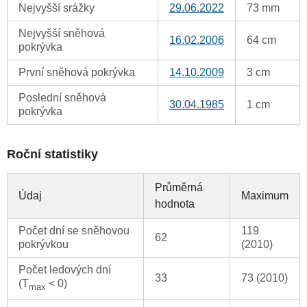
Nejvyšší srážky
29.06.2022
73 mm
Nejvyšší sněhová
16.02.2006
64 cm
pokrývka
První sněhová pokrývka
14.10.2009
3 cm
Poslední sněhová
30.04.1985
1 cm
pokrývka
Roční statistiky
Průměrná
Údaj
Maximum
hodnota
Počet dní se sněhovou
119
62
pokrývkou
(2010)
Počet ledových dní
33
73 (2010)
(T
< 0)
max