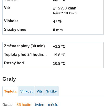
SV, 8 km/h
Náraz: 13 km/h
47 %
0 mm
+1.2 °C
19.8 °C
10.8 °C
Grafy
Teplota
Vlhkost
Vítr
Srážky
Data:
36 hodin
týden
měsíc