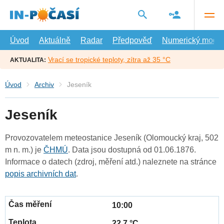
Přejít
na
hlavní
obsah
Úvod
Aktuálně
Radar
Předpověď
Numerický model
Vrací se tropické teploty, zítra až 35 °C
AKTUALITA:
Úvod
Archiv
Jeseník
Jeseník
Provozovatelem meteostanice Jeseník (Olomoucký kraj, 502
m n. m.) je
ČHMÚ
. Data jsou dostupná od 01.06.1876.
Informace o datech (zdroj, měření atd.) naleznete na stránce
popis archivních dat
.
10:00
22.7 °C