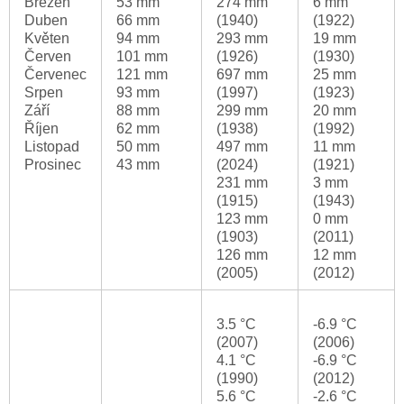
Březen
53 mm
274 mm
6 mm
Duben
66 mm
(1940)
(1922)
Květen
94 mm
293 mm
19 mm
Červen
101 mm
(1926)
(1930)
Červenec
121 mm
697 mm
25 mm
Srpen
93 mm
(1997)
(1923)
Září
88 mm
299 mm
20 mm
Říjen
62 mm
(1938)
(1992)
Listopad
50 mm
497 mm
11 mm
Prosinec
43 mm
(2024)
(1921)
231 mm
3 mm
(1915)
(1943)
123 mm
0 mm
(1903)
(2011)
126 mm
12 mm
(2005)
(2012)
3.5 °C
-6.9 °C
(2007)
(2006)
4.1 °C
-6.9 °C
(1990)
(2012)
5.6 °C
-2.6 °C