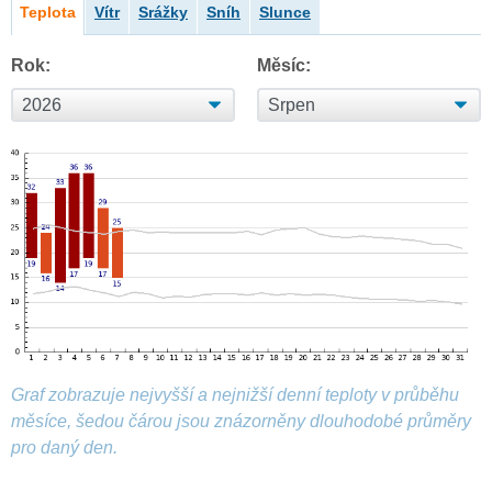
Teplota
Vítr
Srážky
Sníh
Slunce
Rok:
Měsíc:
Graf zobrazuje nejvyšší a nejnižší denní teploty v průběhu
měsíce, šedou čárou jsou znázorněny dlouhodobé průměry
pro daný den.