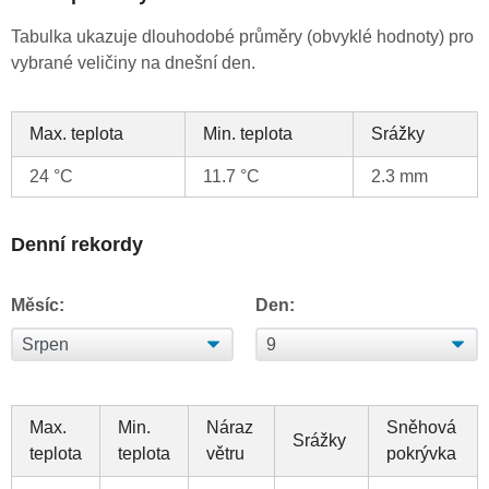
Tabulka ukazuje dlouhodobé průměry (obvyklé hodnoty) pro
vybrané veličiny na dnešní den.
Max. teplota
Min. teplota
Srážky
24 °C
11.7 °C
2.3 mm
Denní rekordy
Měsíc:
Den:
Max.
Min.
Náraz
Sněhová
Srážky
teplota
teplota
větru
pokrývka