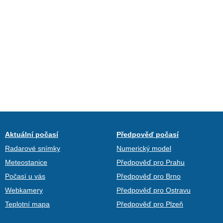
Aktuální počasí
Předpověď počasí
Radarové snímky
Numerický model
Meteostanice
Předpověď pro Prahu
Počasí u vás
Předpověď pro Brno
Webkamery
Předpověď pro Ostravu
Teplotní mapa
Předpověď pro Plzeň