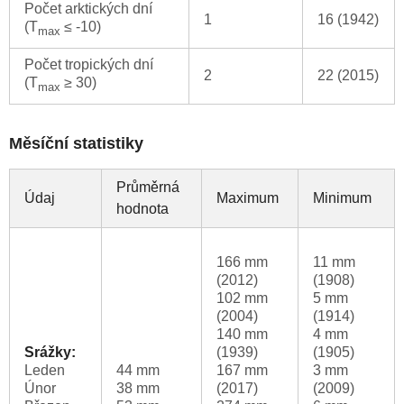
Počet arktických dní
1
16 (1942)
(T
≤ -10)
max
Počet tropických dní
2
22 (2015)
(T
≥ 30)
max
Měsíční statistiky
Průměrná
Údaj
Maximum
Minimum
hodnota
166 mm
11 mm
(2012)
(1908)
102 mm
5 mm
(2004)
(1914)
140 mm
4 mm
Srážky:
(1939)
(1905)
Leden
44 mm
167 mm
3 mm
Únor
38 mm
(2017)
(2009)