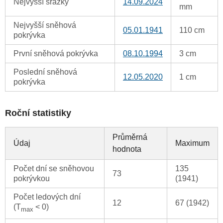
Nejvyšší srážky
14.09.2024
mm
Nejvyšší sněhová
05.01.1941
110 cm
pokrývka
První sněhová pokrývka
08.10.1994
3 cm
Poslední sněhová
12.05.2020
1 cm
pokrývka
Roční statistiky
Průměrná
Údaj
Maximum
hodnota
Počet dní se sněhovou
135
73
pokrývkou
(1941)
Počet ledových dní
12
67 (1942)
(T
< 0)
max