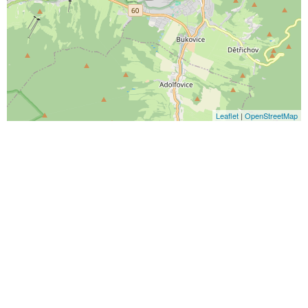
Leaflet
|
OpenStreetMap