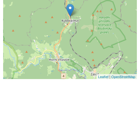
Leaflet
|
OpenStreetMap