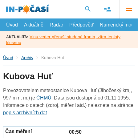
Přejít
na
hlavní
obsah
Úvod
Aktuálně
Radar
Předpověď
Numerický model
Vlnu veder přeruší studená fronta, zítra teploty
AKTUALITA:
klesnou
Úvod
Archiv
Kubova Huť
Kubova Huť
Provozovatelem meteostanice Kubova Huť (Jihočeský kraj,
997 m n. m.) je
ČHMÚ
. Data jsou dostupná od 01.11.1955.
Informace o datech (zdroj, měření atd.) naleznete na stránce
popis archivních dat
.
00:50