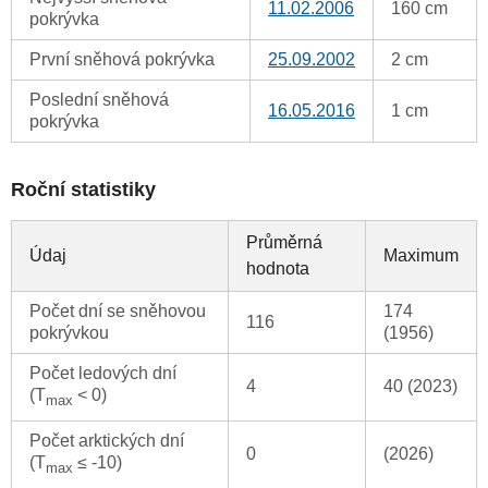
11.02.2006
160 cm
pokrývka
První sněhová pokrývka
25.09.2002
2 cm
Poslední sněhová
16.05.2016
1 cm
pokrývka
Roční statistiky
Průměrná
Údaj
Maximum
hodnota
Počet dní se sněhovou
174
116
pokrývkou
(1956)
Počet ledových dní
4
40 (2023)
(T
< 0)
max
Počet arktických dní
0
(2026)
(T
≤ -10)
max