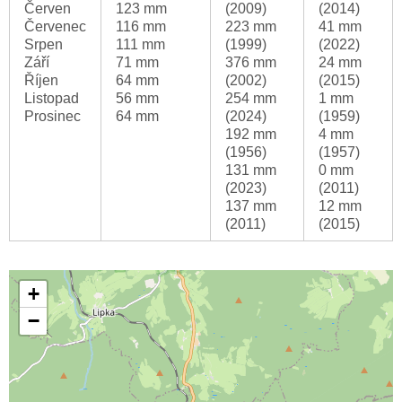
Červen
123 mm
(2009)
(2014)
Červenec
116 mm
223 mm
41 mm
Srpen
111 mm
(1999)
(2022)
Září
71 mm
376 mm
24 mm
Říjen
64 mm
(2002)
(2015)
Listopad
56 mm
254 mm
1 mm
Prosinec
64 mm
(2024)
(1959)
192 mm
4 mm
(1956)
(1957)
131 mm
0 mm
(2023)
(2011)
137 mm
12 mm
(2011)
(2015)
+
−