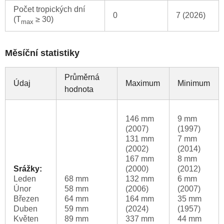
Počet tropických dní
0
7 (2026)
(T
≥ 30)
max
Měsíční statistiky
Průměrná
Údaj
Maximum
Minimum
hodnota
146 mm
9 mm
(2007)
(1997)
131 mm
7 mm
(2002)
(2014)
167 mm
8 mm
Srážky:
(2000)
(2012)
Leden
68 mm
132 mm
6 mm
Únor
58 mm
(2006)
(2007)
Březen
64 mm
164 mm
35 mm
Duben
59 mm
(2024)
(1957)
Květen
89 mm
337 mm
44 mm