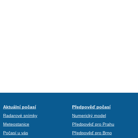
Aktuální počasí
Předpověď počasí
Radarové snímky
Numerický model
Meteostanice
Předpověď pro Prahu
Počasí u vás
Předpověď pro Brno