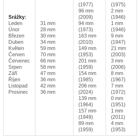
(1977)
(1975)
96 mm
2 mm
Srážky:
(2009)
(1946)
Leden
31 mm
94 mm
1 mm
Únor
28 mm
(1973)
(1946)
Březen
30 mm
163 mm
9 mm
Duben
34 mm
(2010)
(1947)
Květen
59 mm
149 mm
21 mm
Červen
70 mm
(1953)
(2003)
Červenec
66 mm
201 mm
3 mm
Srpen
58 mm
(1959)
(2006)
Září
47 mm
154 mm
8 mm
Říjen
36 mm
(1985)
(1967)
Listopad
42 mm
206 mm
7 mm
Prosinec
36 mm
(2024)
(1972)
139 mm
0 mm
(1964)
(1951)
157 mm
1 mm
(1949)
(2011)
89 mm
4 mm
(1959)
(1953)