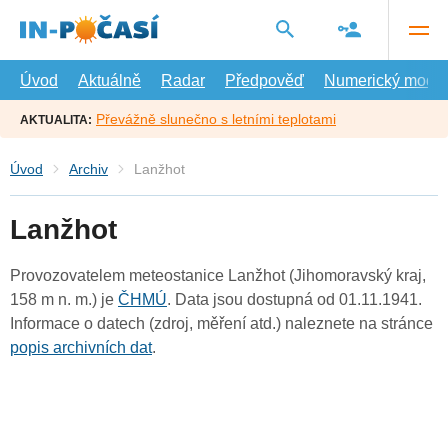
Přejít
na
hlavní
obsah
Úvod
Aktuálně
Radar
Předpověď
Numerický model
Převážně slunečno s letními teplotami
AKTUALITA:
Úvod
Archiv
Lanžhot
Lanžhot
Provozovatelem meteostanice Lanžhot (Jihomoravský kraj,
158 m n. m.) je
ČHMÚ
. Data jsou dostupná od 01.11.1941.
Informace o datech (zdroj, měření atd.) naleznete na stránce
popis archivních dat
.