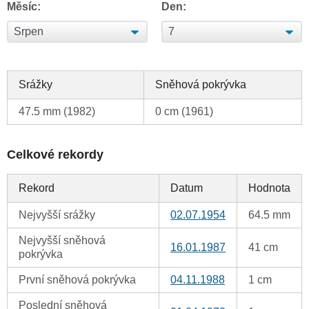
Měsíc:
Den:
Srážky
Sněhová pokrývka
47.5 mm (1982)
0 cm (1961)
Celkové rekordy
Rekord
Datum
Hodnota
Nejvyšší srážky
02.07.1954
64.5 mm
Nejvyšší sněhová
16.01.1987
41 cm
pokrývka
První sněhová pokrývka
04.11.1988
1 cm
Poslední sněhová