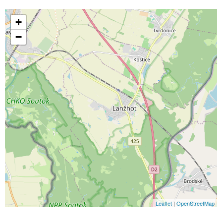
+
−
Leaflet
|
OpenStreetMap