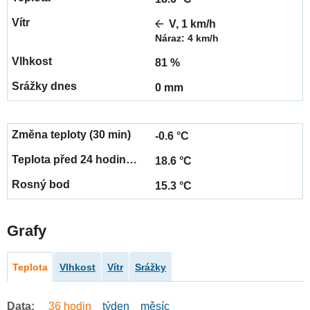
V, 1 km/h
Náraz: 4 km/h
81 %
0 mm
-0.6 °C
18.6 °C
15.3 °C
Grafy
Teplota
Vlhkost
Vítr
Srážky
Data:
36 hodin
týden
měsíc