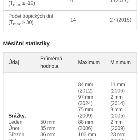
0
1 (2017)
(T
≤ -10)
max
Počet tropických dní
14
27 (2015)
(T
≥ 30)
max
Měsíční statistiky
Průměrná
Údaj
Maximum
Minimum
hodnota
84 mm
11 mm
(2012)
(2006)
97 mm
2 mm
(2024)
(2014)
75 mm
9 mm
Srážky:
(2009)
(2005)
Leden
50 mm
88 mm
2 mm
Únor
35 mm
(2006)
(2009)
Březen
36 mm
103 mm
23 mm