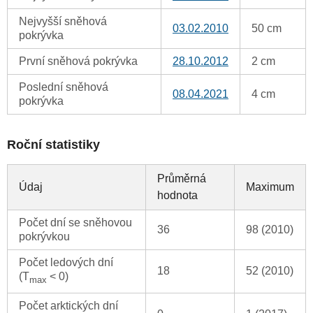
Nejvyšší sněhová
03.02.2010
50 cm
pokrývka
První sněhová pokrývka
28.10.2012
2 cm
Poslední sněhová
08.04.2021
4 cm
pokrývka
Roční statistiky
Průměrná
Údaj
Maximum
hodnota
Počet dní se sněhovou
36
98 (2010)
pokrývkou
Počet ledových dní
18
52 (2010)
(T
< 0)
max
Počet arktických dní