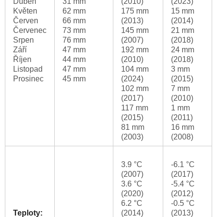
Duben
31 mm
(2010)
(2023)
Květen
62 mm
175 mm
15 mm
Červen
66 mm
(2013)
(2014)
Červenec
73 mm
145 mm
21 mm
Srpen
76 mm
(2007)
(2018)
Září
47 mm
192 mm
24 mm
Říjen
44 mm
(2010)
(2018)
Listopad
47 mm
104 mm
3 mm
Prosinec
45 mm
(2024)
(2015)
102 mm
7 mm
(2017)
(2010)
117 mm
1 mm
(2015)
(2011)
81 mm
16 mm
(2003)
(2008)
3.9 °C
-6.1 °C
(2007)
(2017)
3.6 °C
-5.4 °C
(2020)
(2012)
6.2 °C
-0.5 °C
Teploty:
(2014)
(2013)