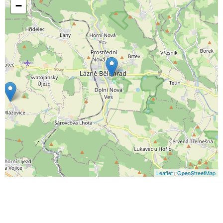
−
Leaflet
|
OpenStreetMap