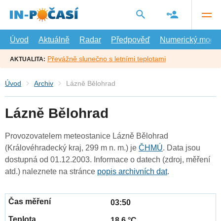
Přejít
na
hlavní
obsah
Úvod
Aktuálně
Radar
Předpověď
Numerický model
Převážně slunečno s letními teplotami
AKTUALITA:
Úvod
Archiv
Lázně Bělohrad
Lázně Bělohrad
Provozovatelem meteostanice Lázně Bělohrad
(Královéhradecký kraj, 299 m n. m.) je
ČHMÚ
. Data jsou
dostupná od 01.12.2003. Informace o datech (zdroj, měření
atd.) naleznete na stránce
popis archivních dat
.
03:50
18.6 °C