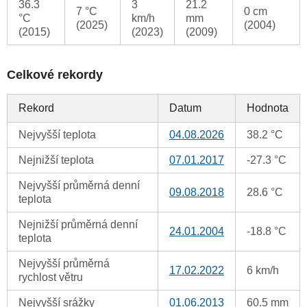
36.3
3
21.2
7 °C
0 cm
°C
km/h
mm
(2025)
(2004)
(2015)
(2023)
(2009)
Celkové rekordy
Rekord
Datum
Hodnota
Nejvyšší teplota
04.08.2026
38.2 °C
Nejnižší teplota
07.01.2017
-27.3 °C
Nejvyšší průměrná denní
09.08.2018
28.6 °C
teplota
Nejnižší průměrná denní
24.01.2004
-18.8 °C
teplota
Nejvyšší průměrná
17.02.2022
6 km/h
rychlost větru
Nejvyšší srážky
01.06.2013
60.5 mm