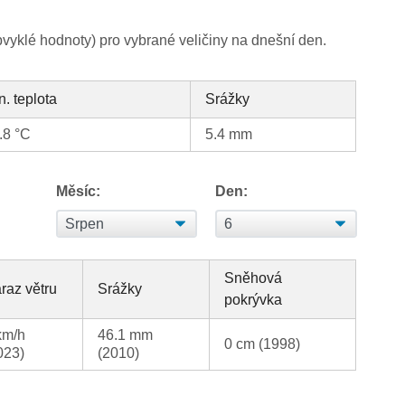
yklé hodnoty) pro vybrané veličiny na dnešní den.
n. teplota
Srážky
.8 °C
5.4 mm
Měsíc:
Den:
Sněhová
raz větru
Srážky
pokrývka
km/h
46.1 mm
0 cm (1998)
023)
(2010)