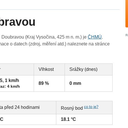
bravou
 Doubravou (Kraj Vysočina, 425 m n. m.) je
ČHMÚ
.
ace o datech (zdroj, měření atd.) naleznete na stránce
r
Vlhkost
Srážky (dnes)
S, 1 km/h
89 %
0 mm
az: 4 km/h
co to je?
ta před 24 hodinami
Rosný bod
°C
18.1 °C