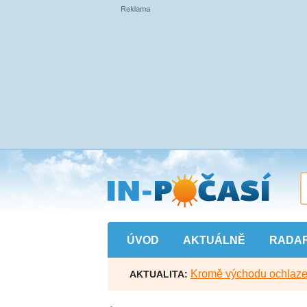
Přejít
na
hlavní
obsah
ÚVOD
AKTUÁLNĚ
RADA
Kromě východu ochlazen
AKTUALITA: