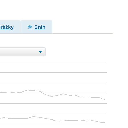
Srážky
Sníh