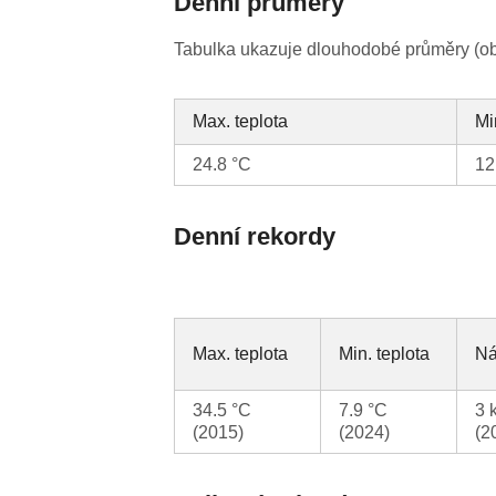
Denní průměry
Tabulka ukazuje dlouhodobé průměry (obv
Max. teplota
Mi
24.8 °C
12
Denní rekordy
Max. teplota
Min. teplota
Ná
34.5 °C
7.9 °C
3 
(2015)
(2024)
(2