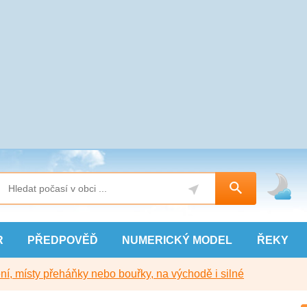
R
PŘEDPOVĚĎ
NUMERICKÝ
MODEL
ŘEKY
í, místy přeháňky nebo bouřky, na východě i silné