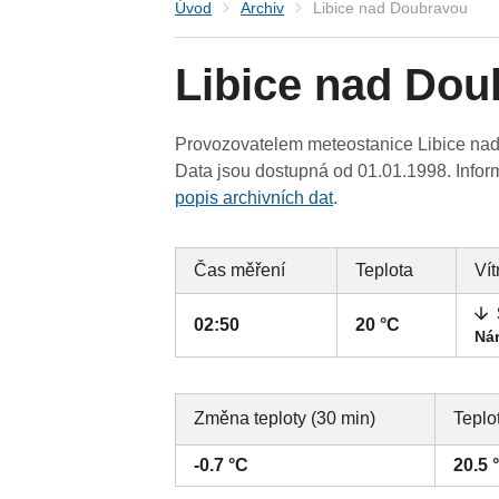
Úvod
Archiv
Libice nad Doubravou
Libice nad Dou
Provozovatelem meteostanice Libice nad
Data jsou dostupná od 01.01.1998. Inform
popis archivních dat
.
Čas měření
Teplota
Vít
02:50
20 °C
Nár
Změna teploty (30 min)
Teplo
-0.7 °C
20.5 