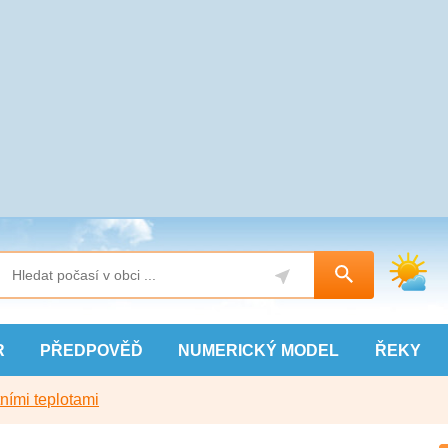
R
PŘEDPOVĚĎ
NUMERICKÝ
MODEL
ŘEKY
ními teplotami