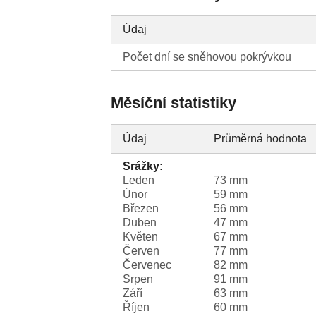
Údaj
Počet dní se sněhovou pokrývkou
Měsíční statistiky
Údaj
Průměrná hodnota
Srážky:
Leden
73 mm
Únor
59 mm
Březen
56 mm
Duben
47 mm
Květen
67 mm
Červen
77 mm
Červenec
82 mm
Srpen
91 mm
Září
63 mm
Říjen
60 mm