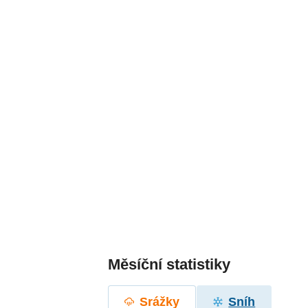
Měsíční statistiky
Srážky
Sníh