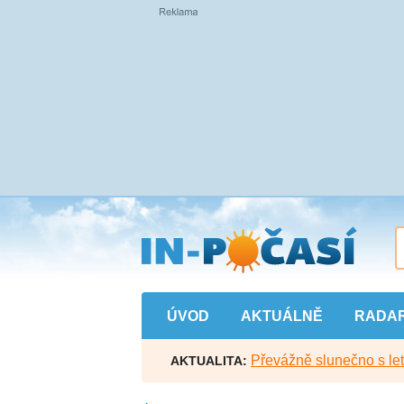
Přejít
na
hlavní
obsah
ÚVOD
AKTUÁLNĚ
RADA
Převážně slunečno s let
AKTUALITA: