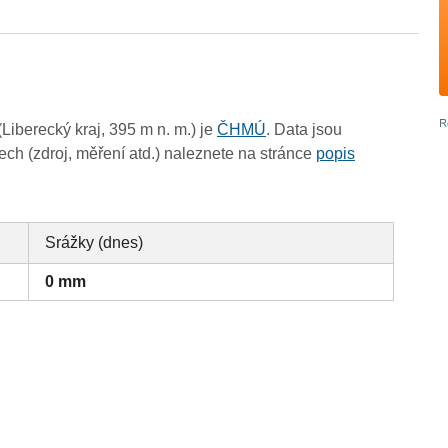
iberecký kraj, 395 m n. m.) je
ČHMÚ
. Data jsou
ch (zdroj, měření atd.) naleznete na stránce
popis
Srážky (dnes)
0 mm