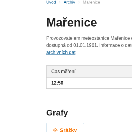
Úvod
Archiv
Mařenice
Mařenice
Provozovatelem meteostanice Mařenice (L
dostupná od 01.01.1961. Informace o date
archivních dat
.
Čas měření
12:50
Grafy
Srážky