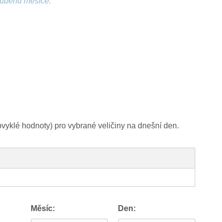
růběhu měsíce.
yklé hodnoty) pro vybrané veličiny na dnešní den.
Měsíc:
Den: