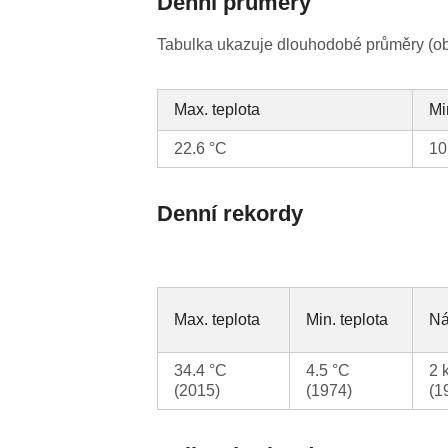
Denní průměry
Tabulka ukazuje dlouhodobé průměry (obv
Max. teplota
Mi
22.6 °C
10
Denní rekordy
Max. teplota
Min. teplota
Ná
34.4 °C
4.5 °C
2 
(2015)
(1974)
(1