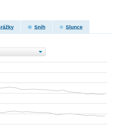
Srážky
Sníh
Slunce