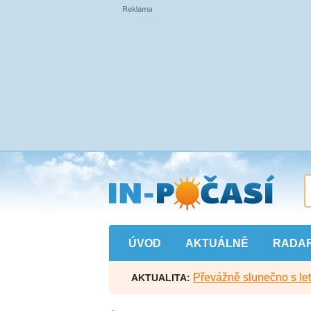
Přejít
na
hlavní
obsah
ÚVOD
AKTUÁLNĚ
RADA
Převážně slunečno s let
AKTUALITA: