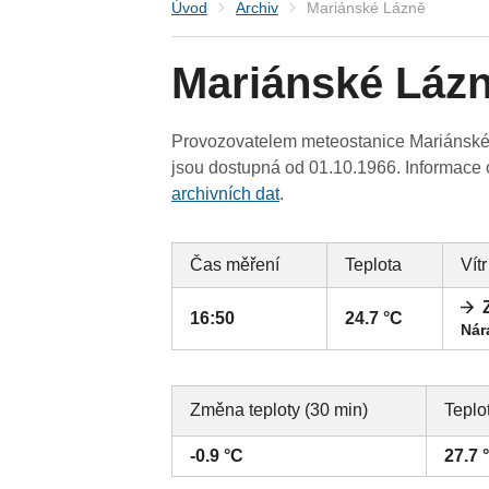
Úvod
Archiv
Mariánské Lázně
Mariánské Láz
Provozovatelem meteostanice Mariánské L
jsou dostupná od 01.10.1966. Informace o
archivních dat
.
Čas měření
Teplota
Vítr
16:50
24.7 °C
Nár
Změna teploty (30 min)
Teplo
-0.9 °C
27.7 