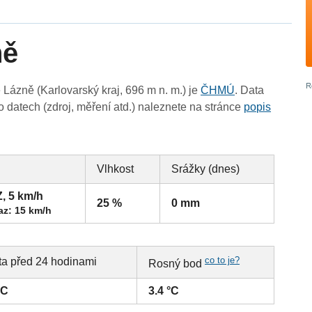
ně
ázně (Karlovarský kraj, 696 m n. m.) je
ČHMÚ
. Data
 datech (zdroj, měření atd.) naleznete na stránce
popis
Vlhkost
Srážky (dnes)
Z, 5 km/h
25 %
0 mm
az: 15 km/h
co to je?
ta před 24 hodinami
Rosný bod
°C
3.4 °C