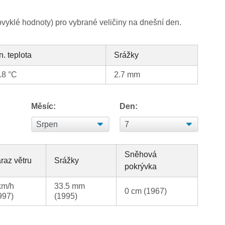
yklé hodnoty) pro vybrané veličiny na dnešní den.
n. teplota
Srážky
.8 °C
2.7 mm
Měsíc:
Den:
Sněhová
raz větru
Srážky
pokrývka
km/h
33.5 mm
0 cm (1967)
997)
(1995)