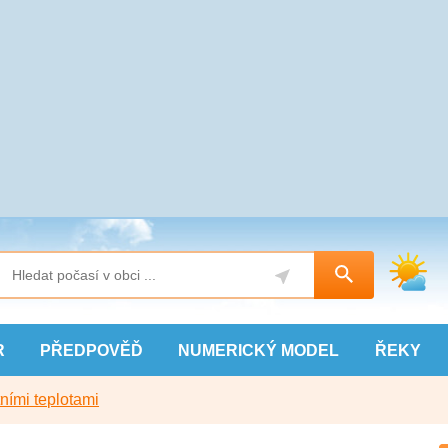
R
PŘEDPOVĚĎ
NUMERICKÝ
MODEL
ŘEKY
ními teplotami