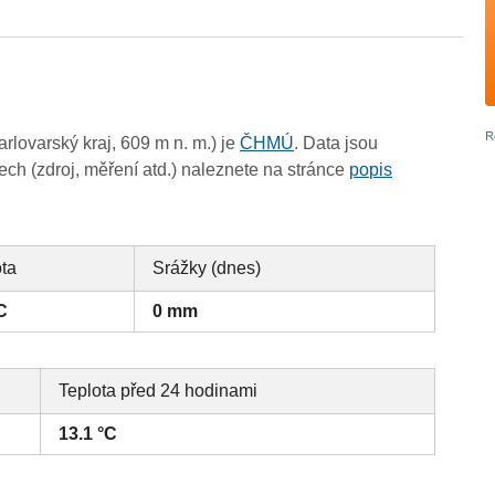
lovarský kraj, 609 m n. m.) je
ČHMÚ
. Data jsou
ch (zdroj, měření atd.) naleznete na stránce
popis
ota
Srážky (dnes)
C
0 mm
Teplota před 24 hodinami
13.1 °C