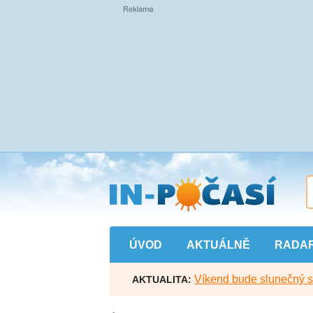
Přejít
na
hlavní
obsah
ÚVOD
AKTUÁLNĚ
RADA
Víkend bude slunečný s l
AKTUALITA: