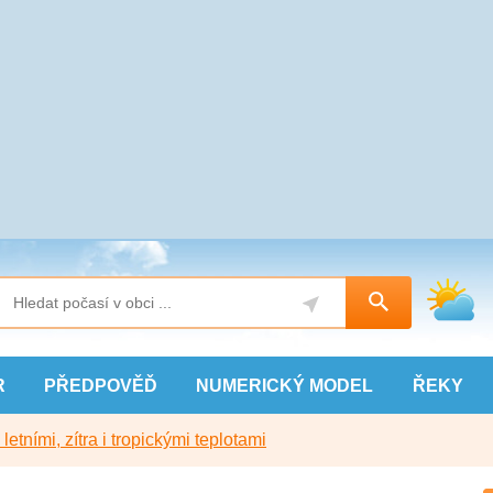
R
PŘEDPOVĚĎ
NUMERICKÝ
MODEL
ŘEKY
etními, zítra i tropickými teplotami