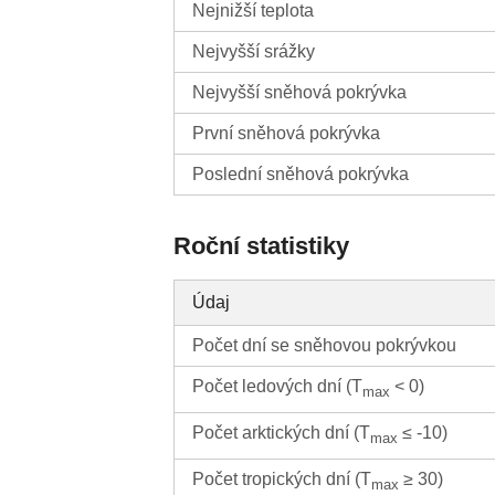
Nejnižší teplota
Nejvyšší srážky
Nejvyšší sněhová pokrývka
První sněhová pokrývka
Poslední sněhová pokrývka
Roční statistiky
Údaj
Počet dní se sněhovou pokrývkou
Počet ledových dní (T
< 0)
max
Počet arktických dní (T
≤ -10)
max
Počet tropických dní (T
≥ 30)
max