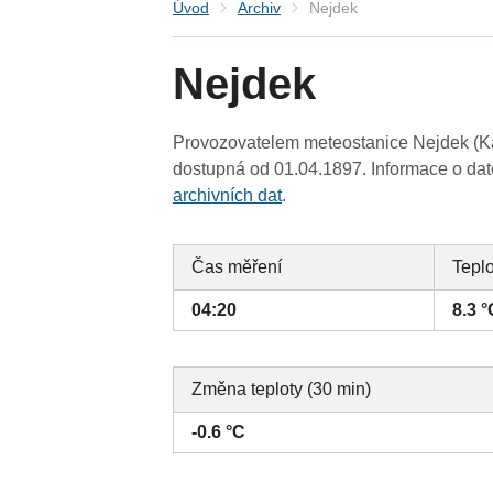
Úvod
Archiv
Nejdek
Nejdek
Provozovatelem meteostanice Nejdek (Kar
dostupná od 01.04.1897. Informace o date
archivních dat
.
Čas měření
Tepl
04:20
8.3 °
Změna teploty (30 min)
-0.6 °C