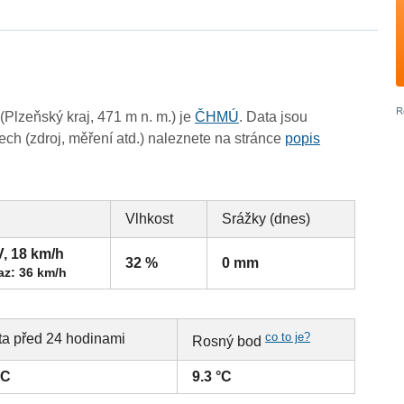
lzeňský kraj, 471 m n. m.) je
ČHMÚ
. Data jsou
ch (zdroj, měření atd.) naleznete na stránce
popis
Vlhkost
Srážky (dnes)
V, 18 km/h
32 %
0 mm
az: 36 km/h
co to je?
ta před 24 hodinami
Rosný bod
°C
9.3 °C