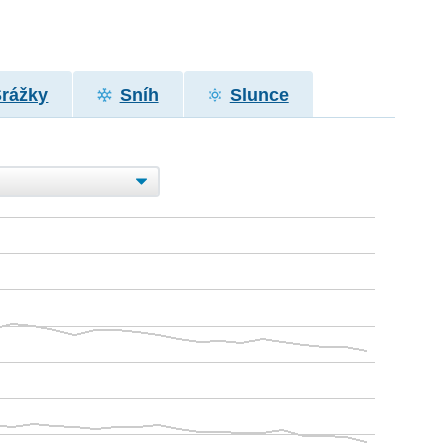
Srážky
Sníh
Slunce