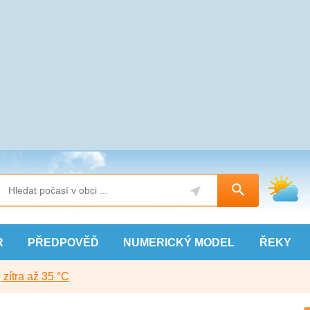
R
PŘEDPOVĚĎ
NUMERICKÝ
MODEL
ŘEKY
, zítra až 35 °C