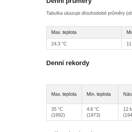
Denní průměry
Tabulka ukazuje dlouhodobé průměry (obv
Max. teplota
Mi
24.3 °C
11
Denní rekordy
Max. teplota
Min. teplota
Nára
35 °C
4.6 °C
12 
(1992)
(1973)
(19