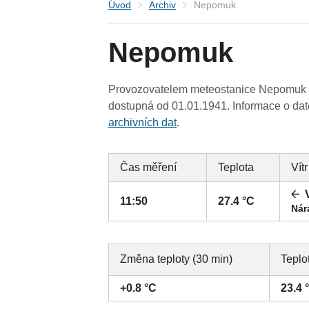
Úvod
Archiv
Nepomuk
Nepomuk
Provozovatelem meteostanice Nepomuk (P
dostupná od 01.01.1941. Informace o date
archivních dat
.
Čas měření
Teplota
Vítr
11:50
27.4 °C
Nár
Změna teploty (30 min)
Teplo
+0.8 °C
23.4 