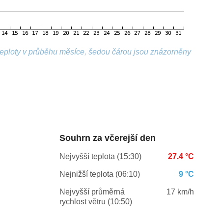
 teploty v průběhu měsíce, šedou čárou jsou znázorněny
Souhrn za včerejší den
Nejvyšší teplota (15:30)
27.4 °C
Nejnižší teplota (06:10)
9 °C
Nejvyšší průměrná
17 km/h
rychlost větru (10:50)