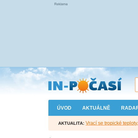
Přejít
na
hlavní
obsah
ÚVOD
AKTUÁLNĚ
RADA
Vrací se tropické teploty
AKTUALITA: