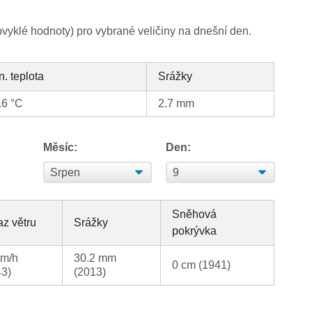
yklé hodnoty) pro vybrané veličiny na dnešní den.
n. teplota
Srážky
.6 °C
2.7 mm
Měsíc:
Den:
Sněhová
z větru
Srážky
pokrývka
km/h
30.2 mm
0 cm (1941)
43)
(2013)