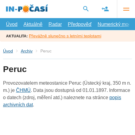
Přejít
na
hlavní
obsah
Úvod
Aktuálně
Radar
Předpověď
Numerický model
Převážně slunečno s letními teplotami
AKTUALITA:
Úvod
Archiv
Peruc
Peruc
Provozovatelem meteostanice Peruc (Ústecký kraj, 350 m n.
m.) je
ČHMÚ
. Data jsou dostupná od 01.01.1897. Informace
o datech (zdroj, měření atd.) naleznete na stránce
popis
archivních dat
.