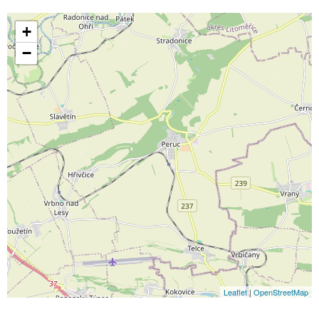
+
−
Leaflet
|
OpenStreetMap